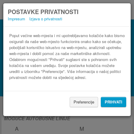
POSTAVKE PRIVATNOSTI
Impresum
Izjava o privatnosti
Poput većine web-mjesta i mi upotrebljavamo kolačiće kako bismo
osigurali da naše web-mjesto funkcionira onako kako se očekuje,
poboljšali korisničko iskustvo na web-mjestu, analizirali upotrebu
web-mjesta i dobili pomoć za naše marketinške aktivnosti.
Odabirom mogućnosti "Prihvati" suglasni ste s pohranom svih
kolačića na vašem uređaju. Svoje postavke kolačića možete
urediti u izborniku "Preferencije". Više informacija o našoj politici
privatnosti možete dobiti na sljedećoj adresi.
PRONAĐI LINIJU
Potraži smještaj s Booking.com
Autobus iz i za Albacete
Preferencije
PRIHVATI
MOGUĆE AUTOBUSNE LINIJE
A
M