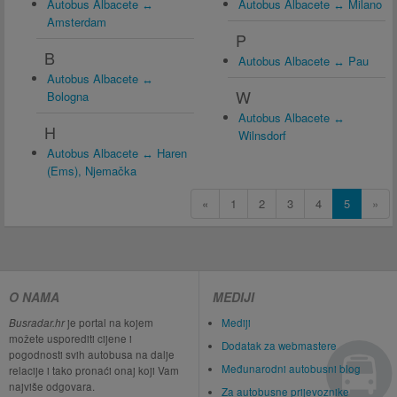
Autobus Albacete ↔
Autobus Albacete ↔ Milano
Amsterdam
P
B
Autobus Albacete ↔ Pau
Autobus Albacete ↔
W
Bologna
Autobus Albacete ↔
H
Wilnsdorf
Autobus Albacete ↔ Haren
(Ems), Njemačka
«
1
2
3
4
5
»
O NAMA
MEDIJI
Busradar.hr
je portal na kojem
Mediji
možete usporediti cijene i
Dodatak za webmastere
pogodnosti svih autobusa na dalje
Međunarodni autobusni blog
relacije i tako pronaći onaj koji Vam
najviše odgovara.
Za autobusne prijevoznike