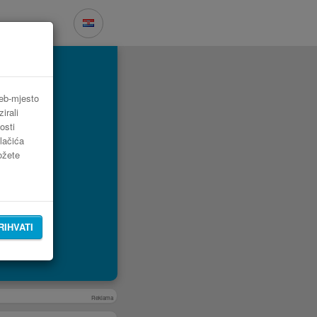
web-mjesto
irali
osti
lačića
možete
RIHVATI
Reklama