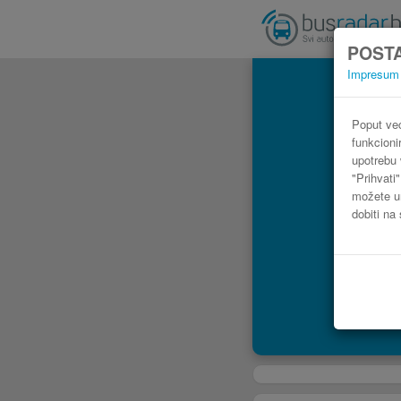
POSTA
Impresum
Poput već
funkcioni
upotrebu 
"Prihvati
možete ur
dobiti na 