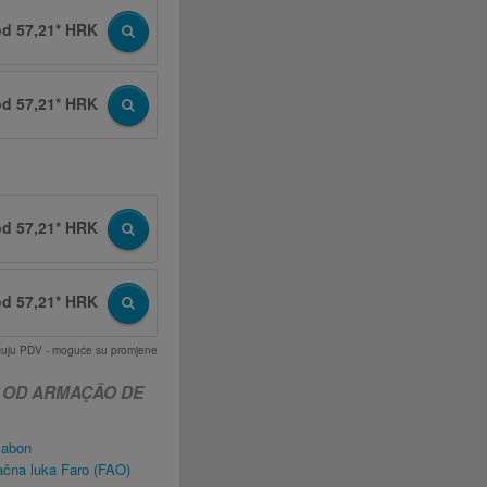
od 57,21* HRK
od 57,21* HRK
od 57,21* HRK
od 57,21* HRK
učuju PDV - moguće su promjene
 OD ARMAÇÃO DE
sabon
čna luka Faro (FAO)