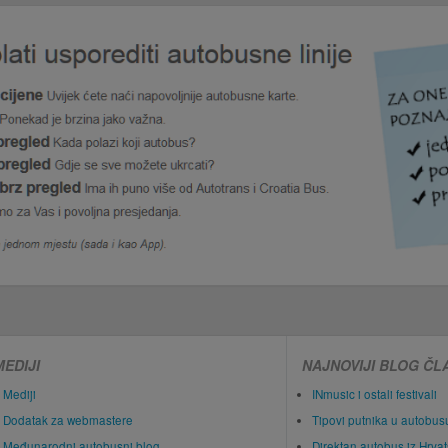
MEDIJI
NAJNOVIJI BLOG ČL
Mediji
INmusic i ostali festivali
Dodatak za webmastere
Tipovi putnika u autobus
Međunarodni autobusni blog
Direktan autobus iz Hrva