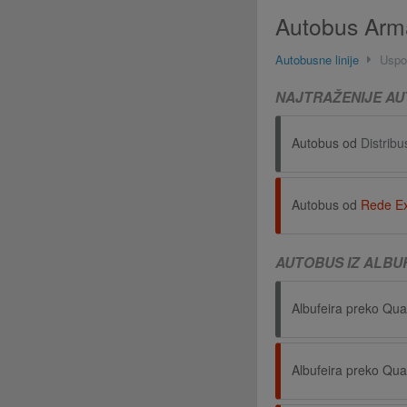
Autobus Arma
Autobusne linije
Uspo
NAJTRAŽENIJE AU
Autobus od
Distribu
Autobus od
Rede E
AUTOBUS IZ ALBU
Albufeira preko Qua
Albufeira preko Qua