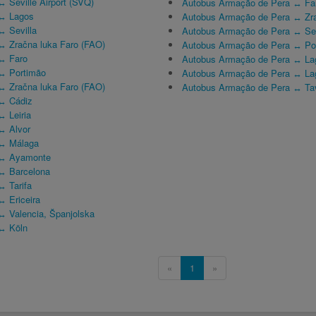
↔ Seville Airport (SVQ)
Autobus Armação de Pera ↔ Fa
 ↔ Lagos
Autobus Armação de Pera ↔ Zra
↔ Sevilla
Autobus Armação de Pera ↔ Sev
 ↔ Zračna luka Faro (FAO)
Autobus Armação de Pera ↔ Po
 ↔ Faro
Autobus Armação de Pera ↔ La
 ↔ Portimão
Autobus Armação de Pera ↔ La
 ↔ Zračna luka Faro (FAO)
Autobus Armação de Pera ↔ Tavi
 ↔ Cádiz
↔ Leiria
↔ Alvor
 ↔ Málaga
a ↔ Ayamonte
 ↔ Barcelona
↔ Tarifa
↔ Ericeira
↔ Valencia, Španjolska
 ↔ Köln
«
1
»