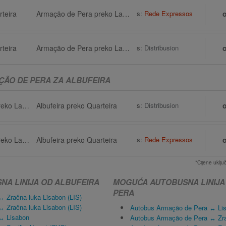
rteira
Armação de Pera preko Lagoa
s:
Rede Expressos
rteira
Armação de Pera preko Lagoa
s:
Distribusion
ÇÃO DE PERA ZA ALBUFEIRA
Armação de Pera preko Lagoa
Albufeira preko Quarteira
s:
Distribusion
Armação de Pera preko Lagoa
Albufeira preko Quarteira
s:
Rede Expressos
*Cijene uklj
A LINIJA OD ALBUFEIRA
MOGUĆA AUTOBUSNA LINIJA
PERA
↔ Zračna luka Lisabon (LIS)
↔ Zračna luka Lisabon (LIS)
Autobus Armação de Pera ↔ Li
 ↔ Lisabon
Autobus Armação de Pera ↔ Zra