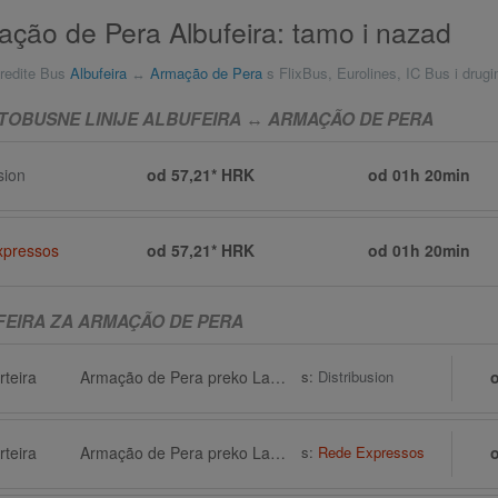
ção de Pera Albufeira: tamo i nazad
redite Bus
Albufeira
↔
Armação de Pera
s FlixBus, Eurolines, IC Bus i drug
TOBUSNE LINIJE ALBUFEIRA ↔ ARMAÇÃO DE PERA
sion
od 57,21* HRK
od
01h 20min
xpressos
od 57,21* HRK
od
01h 20min
FEIRA ZA ARMAÇÃO DE PERA
rteira
Armação de Pera preko Lagoa
s:
Distribusion
rteira
Armação de Pera preko Lagoa
s:
Rede Expressos