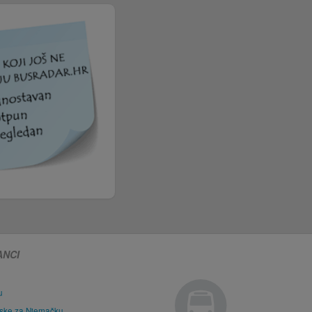
ANCI
u
tske za Njemačku