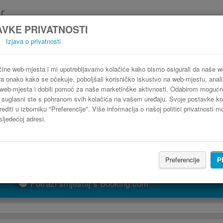
VKE PRIVATNOSTI
Izjava o privatnosti
Autobus Albufeira Armação de Pera
3 koraka do najpovoljnije autobusne karte
ine web-mjesta i mi upotrebljavamo kolačiće kako bismo osigurali da naše 
ra onako kako se očekuje, poboljšali korisničko iskustvo na web-mjestu, analiz
web-mjesta i dobili pomoć za naše marketinške aktivnosti. Odabirom mogućn
" suglasni ste s pohranom svih kolačića na vašem uređaju. Svoje postavke ko
editi u izborniku "Preferencije". Više informacija o našoj politici privatnosti 
sljedećoj adresi.
Preferencije
P
PRONAĐI LINIJU
Potraži smještaj s Booking.com