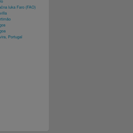
ro
čna luka Faro (FAO)
illa
rtimão
gos
goa
ra, Portugal