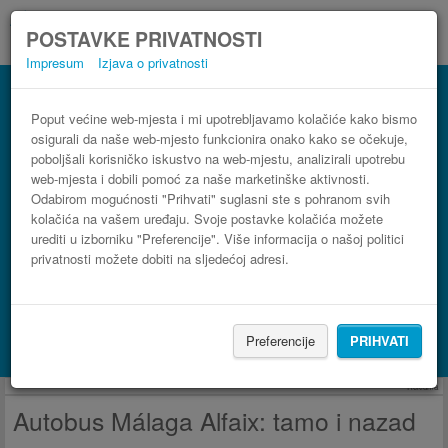
POSTAVKE PRIVATNOSTI
Impresum
Izjava o privatnosti
Autobus Alfaix Málaga
3 koraka do najpovoljnije autobusne karte
Poput većine web-mjesta i mi upotrebljavamo kolačiće kako bismo
osigurali da naše web-mjesto funkcionira onako kako se očekuje,
poboljšali korisničko iskustvo na web-mjestu, analizirali upotrebu
web-mjesta i dobili pomoć za naše marketinške aktivnosti.
Odabirom mogućnosti "Prihvati" suglasni ste s pohranom svih
kolačića na vašem uređaju. Svoje postavke kolačića možete
urediti u izborniku "Preferencije". Više informacija o našoj politici
privatnosti možete dobiti na sljedećoj adresi.
PRONAĐI LINIJU
Preferencije
PRIHVATI
Potraži smještaj s Booking.com
Reklama
Autobus Málaga Alfaix: tamo i nazad