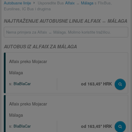
Autobusne linije
Usporedite Bus
Alfaix
↔
Málaga
s FlixBus,
Eurolines, IC Bus i drugima
NAJTRAŽENIJE AUTOBUSNE LINIJE ALFAIX ↔ MÁLAGA
Nema primjera za Alfaix ↔ Málaga. Molimo koristite tražilicu.
AUTOBUS IZ ALFAIX ZA MÁLAGA
Alfaix preko Mojacar
Málaga
s:
BlaBlaCar
od 163,45* HRK
Alfaix preko Mojacar
Málaga
s:
BlaBlaCar
od 163,45* HRK