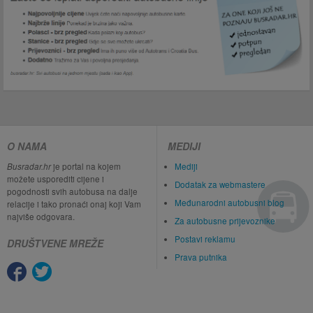
O NAMA
MEDIJI
Busradar.hr
je portal na kojem
Mediji
možete usporediti cijene i
Dodatak za webmastere
pogodnosti svih autobusa na dalje
Međunarodni autobusni blog
relacije i tako pronaći onaj koji Vam
najviše odgovara.
Za autobusne prijevoznike
Postavi reklamu
DRUŠTVENE MREŽE
Prava putnika