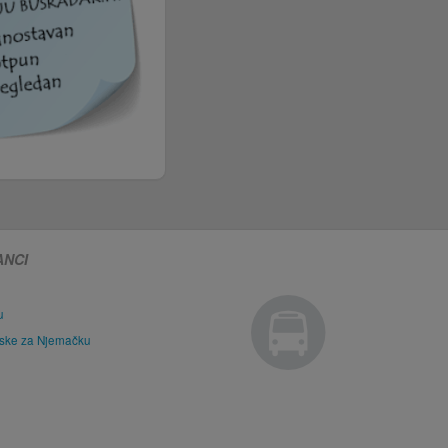
ANCI
u
tske za Njemačku