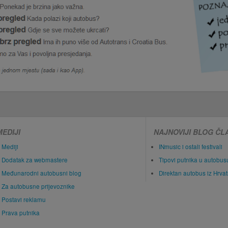
MEDIJI
NAJNOVIJI BLOG ČL
Mediji
INmusic i ostali festivali
Dodatak za webmastere
Tipovi putnika u autobus
Međunarodni autobusni blog
Direktan autobus iz Hrva
Za autobusne prijevoznike
Postavi reklamu
Prava putnika