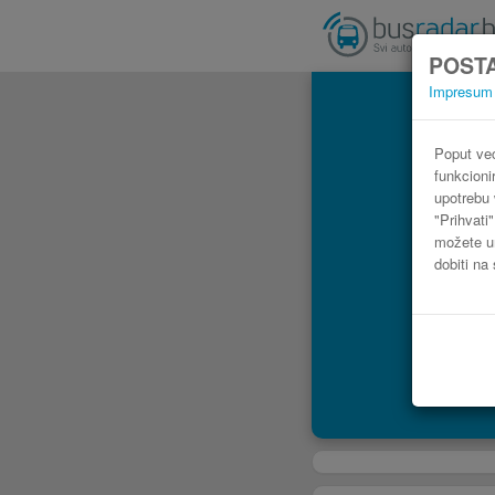
POSTA
Impresum
Aut
Poput već
funkcioni
upotrebu 
"Prihvati
možete ur
dobiti na 