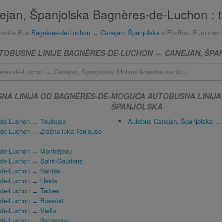
jan, Španjolska Bagnères-de-Luchon : 
redite Bus
Bagnères-de-Luchon
↔
Canejan, Španjolska
s FlixBus, Eurolines,
TOBUSNE LINIJE BAGNÈRES-DE-LUCHON ↔ CANEJAN, ŠP
res-de-Luchon ↔ Canejan, Španjolska. Molimo koristite tražilicu.
A LINIJA OD BAGNÈRES-DE-
MOGUĆA AUTOBUSNA LINIJA
ŠPANJOLSKA
-de-Luchon ↔ Toulouse
Autobus Canejan, Španjolska ↔
de-Luchon ↔ Zračna luka Toulouse-
-de-Luchon ↔ Montréjeau
-de-Luchon ↔ Saint-Gaudens
-de-Luchon ↔ Nantes
de-Luchon ↔ Lleida
-de-Luchon ↔ Tarbes
-de-Luchon ↔ Bossòst
de-Luchon ↔ Viella
-de-Luchon ↔ Benasque