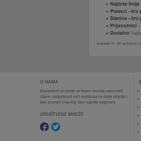
O NAMA
Busradar.hr
je portal na kojem možete usporediti
cijene i pogodnosti svih autobusa na dalje relacije i
tako pronaći onaj koji Vam najviše odgovara.
DRUŠTVENE MREŽE