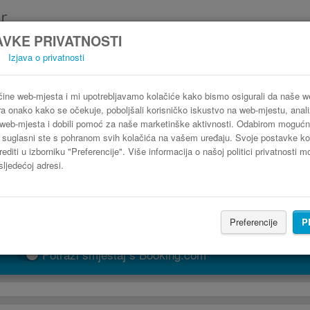
VKE PRIVATNOSTI
Izjava o privatnosti
obus Bagnères-de-Luchon Canejan, Španjo
3 koraka do najpovoljnije autobusne karte
ine web-mjesta i mi upotrebljavamo kolačiće kako bismo osigurali da naše 
ra onako kako se očekuje, poboljšali korisničko iskustvo na web-mjestu, analiz
web-mjesta i dobili pomoć za naše marketinške aktivnosti. Odabirom mogućn
" suglasni ste s pohranom svih kolačića na vašem uređaju. Svoje postavke ko
editi u izborniku "Preferencije". Više informacija o našoj politici privatnosti 
sljedećoj adresi.
Preferencije
P
PRONAĐI LINIJU
Potraži smještaj s Booking.com