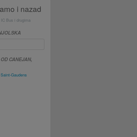
tamo i nazad
 IC Bus i drugima
ANJOLSKA
 OD CANEJAN,
 Saint-Gaudens