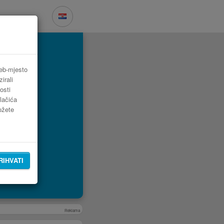
lska
web-mjesto
irali
osti
lačića
možete
RIHVATI
Reklama