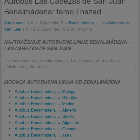
Autobus Las Cabezas de San Juan
Benalmádena: tamo i nazad
Autobusne linije
Usporedite Bus
Benalmádena
↔
Las Cabezas de
San Juan
s FlixBus, Eurolines, IC Bus i drugima
NAJTRAŽENIJE AUTOBUSNE LINIJE BENALMÁDENA ↔
LAS CABEZAS DE SAN JUAN
Nema primjera za Benalmádena ↔ Las Cabezas de San Juan.
Molimo koristite tražilicu.
MOGUĆA AUTOBUSNA LINIJA OD BENALMÁDENA
Autobus Benalmádena ↔ Málaga
Autobus Benalmádena ↔ Gibraltar
Autobus Benalmádena ↔ Madrid
Autobus Benalmádena ↔ Almería
Autobus Benalmádena ↔ Sevilla
Autobus Benalmádena ↔ Algeciras
Autobus Benalmádena ↔ Granada
Autobus Benalmádena ↔ Jaén