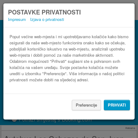
POSTAVKE PRIVATNOSTI
Impresum
Izjava o privatnosti
Autobus Benalmádena Las Cabezas de
San Juan
Poput većine web-mjesta i mi upotrebljavamo kolačiće kako bismo
osigurali da naše web-mjesto funkcionira onako kako se očekuje,
3 koraka do najpovoljnije autobusne karte
poboljšali korisničko iskustvo na web-mjestu, analizirali upotrebu
web-mjesta i dobili pomoć za naše marketinške aktivnosti.
Odabirom mogućnosti "Prihvati" suglasni ste s pohranom svih
kolačića na vašem uređaju. Svoje postavke kolačića možete
urediti u izborniku "Preferencije". Više informacija o našoj politici
privatnosti možete dobiti na sljedećoj adresi.
Preferencije
PRIHVATI
PRONAĐI LINIJU
Potraži smještaj s Booking.com
Reklama