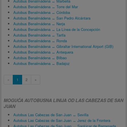
Autobus Benalmádena ↔ Marbella
Autobus Benalmádena ↔ Torre del Mar
Autobus Benalmádena ↔ Córdoba
Autobus Benalmádena ↔ San Pedro Alcántara
Autobus Benalmádena ↔ Nerja
Autobus Benalmádena ↔ La Línea de la Concepción
Autobus Benalmádena ↔ Tarifa
Autobus Benalmádena ↔ Ronda
Autobus Benalmádena ↔ Gibraltar International Airport (GIB)
Autobus Benalmádena ↔ Antequera
Autobus Benalmádena ↔ Bilbao
Autobus Benalmádena ↔ Badajoz
«
1
2
»
MOGUĆA AUTOBUSNA LINIJA OD LAS CABEZAS DE SAN
JUAN
Autobus Las Cabezas de San Juan ↔ Sevilla
Autobus Las Cabezas de San Juan ↔ Jerez de la Frontera
Autobus Las Cabezas de San Juan ↔ Sanlúcar de Barrameda