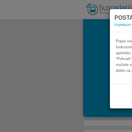
POSTA
Impresum
Poput već
funkcioni
upotrebu 
"Prihvati
možete ur
dobiti na 