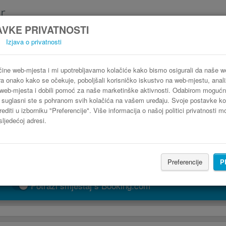
VKE PRIVATNOSTI
Izjava o privatnosti
Autobus Bilbao Airport (BIO) Hondarribia
3 koraka do najpovoljnije autobusne karte
ine web-mjesta i mi upotrebljavamo kolačiće kako bismo osigurali da naše 
ra onako kako se očekuje, poboljšali korisničko iskustvo na web-mjestu, analiz
web-mjesta i dobili pomoć za naše marketinške aktivnosti. Odabirom mogućn
" suglasni ste s pohranom svih kolačića na vašem uređaju. Svoje postavke ko
editi u izborniku "Preferencije". Više informacija o našoj politici privatnosti 
sljedećoj adresi.
Preferencije
P
PRONAĐI LINIJU
Potraži smještaj s Booking.com