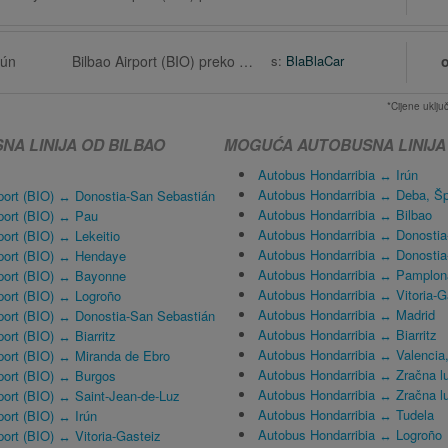
rún
Bilbao Airport (BIO) preko Baracaldo
s:
BlaBlaCar
*Cijene uklj
A LINIJA OD BILBAO
MOGUĆA AUTOBUSNA LINIJA
Autobus Hondarribia ↔ Irún
Autobus Hondarribia ↔ Deba, Šp
port (BIO) ↔ Donostia-San Sebastián
Autobus Hondarribia ↔ Bilbao
port (BIO) ↔ Pau
Autobus Hondarribia ↔ Donostia
port (BIO) ↔ Lekeitio
Autobus Hondarribia ↔ Donostia
rport (BIO) ↔ Hendaye
Autobus Hondarribia ↔ Pamplon
rport (BIO) ↔ Bayonne
Autobus Hondarribia ↔ Vitoria-G
port (BIO) ↔ Logroño
Autobus Hondarribia ↔ Madrid
port (BIO) ↔ Donostia-San Sebastián
Autobus Hondarribia ↔ Biarritz
ort (BIO) ↔ Biarritz
Autobus Hondarribia ↔ Valencia
port (BIO) ↔ Miranda de Ebro
Autobus Hondarribia ↔ Zračna lu
port (BIO) ↔ Burgos
Autobus Hondarribia ↔ Zračna l
port (BIO) ↔ Saint-Jean-de-Luz
Autobus Hondarribia ↔ Tudela
port (BIO) ↔ Irún
Autobus Hondarribia ↔ Logroño
port (BIO) ↔ Vitoria-Gasteiz