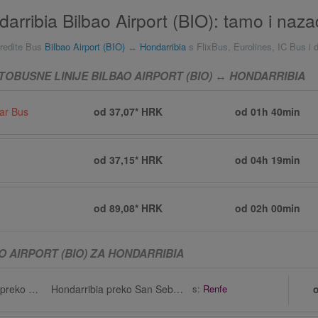
arribia Bilbao Airport (BIO): tamo i naza
redite Bus
Bilbao Airport (BIO)
↔
Hondarribia
s FlixBus, Eurolines, IC Bus i 
OBUSNE LINIJE BILBAO AIRPORT (BIO) ↔ HONDARRIBIA
ar Bus
od 37,07* HRK
od
01h 40min
od 37,15* HRK
od
04h 19min
od 89,08* HRK
od
02h 00min
O AIRPORT (BIO) ZA HONDARRIBIA
Bilbao Airport (BIO) preko Bilbao
Hondarribia preko San Sebastián Airport (EAS)
s:
Renfe