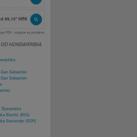
od 89,15* HRK
učuju PDV - moguće su promjene
 OD HONDARRIBIA
anjolska
-San Sebastián
-San Sebastián
a
asteiz
, Španjolska
ka Biarritz (BIQ)
uka Santander (SDR)