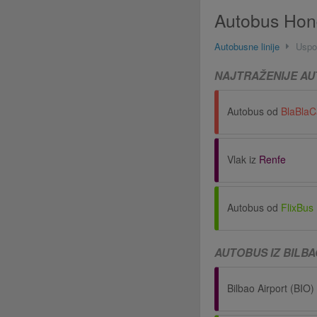
Autobus Hond
Autobusne linije
Uspo
NAJTRAŽENIJE AUT
Autobus od
BlaBlaC
Vlak iz
Renfe
Autobus od
FlixBus
AUTOBUS IZ BILBA