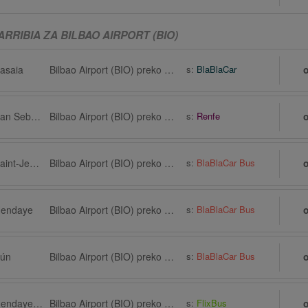
RRIBIA ZA BILBAO AIRPORT (BIO)
Pasaia
Bilbao Airport (BIO) preko Derio
s:
BlaBlaCar
Hondarribia preko San Sebastián Airport (EAS)
Bilbao Airport (BIO) preko Bilbao
s:
Renfe
Hondarribia preko Saint-Jean-de-Luz
Bilbao Airport (BIO) preko Bilbao
s:
BlaBlaCar Bus
Hendaye
Bilbao Airport (BIO) preko Bilbao
s:
BlaBlaCar Bus
rún
Bilbao Airport (BIO) preko Bilbao
s:
BlaBlaCar Bus
Hondarribia preko Hendaye, Pont International
Bilbao Airport (BIO) preko Bilbao, Autobusni kolodvor, Termibus
s:
FlixBus