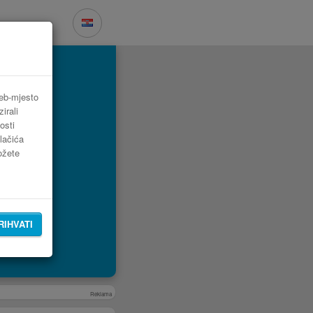
web-mjesto
irali
osti
lačića
možete
RIHVATI
Reklama