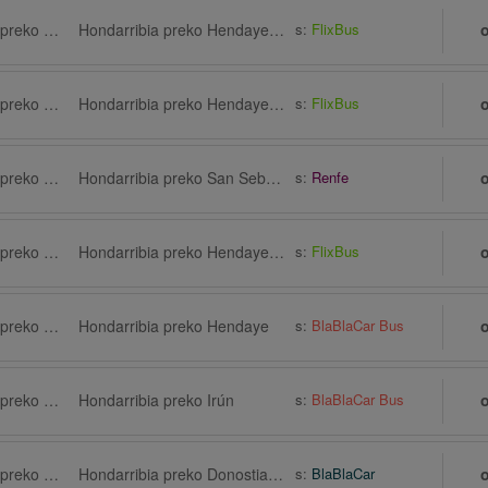
Bilbao Airport (BIO) preko Bilbao, Autobusni kolodvor, Termibus
Hondarribia preko Hendaye, Pont International
s:
FlixBus
Bilbao Airport (BIO) preko Bilbao, Autobusni kolodvor, Termibus
Hondarribia preko Hendaye, Pont International
s:
FlixBus
Bilbao Airport (BIO) preko Bilbao
Hondarribia preko San Sebastián Airport (EAS)
s:
Renfe
Bilbao Airport (BIO) preko Bilbao, Autobusni kolodvor, Termibus
Hondarribia preko Hendaye, Pont International
s:
FlixBus
Bilbao Airport (BIO) preko Bilbao
Hondarribia preko Hendaye
s:
BlaBlaCar Bus
Bilbao Airport (BIO) preko Bilbao
Hondarribia preko Irún
s:
BlaBlaCar Bus
Bilbao Airport (BIO) preko Santutxu
Hondarribia preko Donostia-San Sebastián
s:
BlaBlaCar