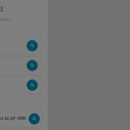
d
drugima
od 42,35* HRK