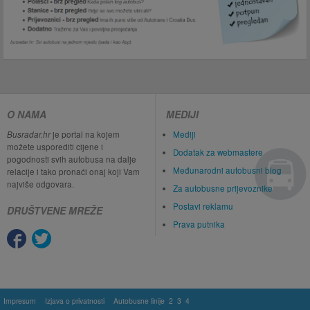
O NAMA
MEDIJI
Busradar.hr
je portal na kojem
Mediji
možete usporediti cijene i
Dodatak za webmastere
pogodnosti svih autobusa na dalje
Međunarodni autobusni blog
relacije i tako pronaći onaj koji Vam
najviše odgovara.
Za autobusne prijevoznike
Postavi reklamu
DRUŠTVENE MREŽE
Prava putnika
Impresum
Izjava o privatnosti
Autobusne linije
2
3
4