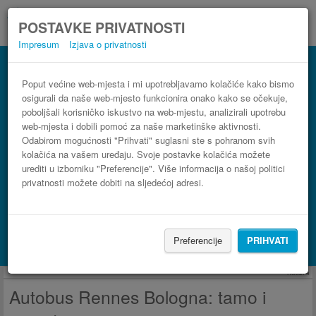
POSTAVKE PRIVATNOSTI
Impresum
Izjava o privatnosti
Autobus Bologna Rennes
3 koraka do najpovoljnije autobusne karte
Poput većine web-mjesta i mi upotrebljavamo kolačiće kako bismo
osigurali da naše web-mjesto funkcionira onako kako se očekuje,
poboljšali korisničko iskustvo na web-mjestu, analizirali upotrebu
web-mjesta i dobili pomoć za naše marketinške aktivnosti.
Odabirom mogućnosti "Prihvati" suglasni ste s pohranom svih
kolačića na vašem uređaju. Svoje postavke kolačića možete
urediti u izborniku "Preferencije". Više informacija o našoj politici
privatnosti možete dobiti na sljedećoj adresi.
PRONAĐI LINIJU
Preferencije
PRIHVATI
Potraži smještaj s Booking.com
Reklama
Autobus Rennes Bologna: tamo i