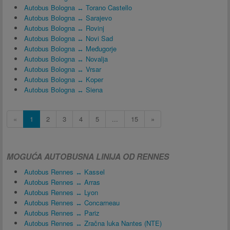
Autobus Bologna ↔ Torano Castello
Autobus Bologna ↔ Sarajevo
Autobus Bologna ↔ Rovinj
Autobus Bologna ↔ Novi Sad
Autobus Bologna ↔ Međugorje
Autobus Bologna ↔ Novalja
Autobus Bologna ↔ Vrsar
Autobus Bologna ↔ Koper
Autobus Bologna ↔ Siena
«
1
2
3
4
5
...
15
»
MOGUĆA AUTOBUSNA LINIJA OD RENNES
Autobus Rennes ↔ Kassel
Autobus Rennes ↔ Arras
Autobus Rennes ↔ Lyon
Autobus Rennes ↔ Concarneau
Autobus Rennes ↔ Pariz
Autobus Rennes ↔ Zračna luka Nantes (NTE)