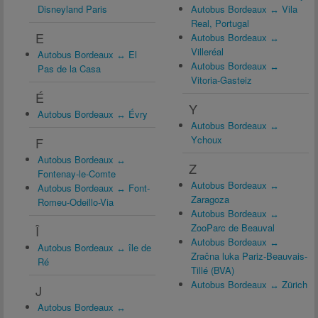
Disneyland Paris
Autobus Bordeaux ↔ Vila
Real, Portugal
E
Autobus Bordeaux ↔
Villeréal
Autobus Bordeaux ↔ El
Autobus Bordeaux ↔
Pas de la Casa
Vitoria-Gasteiz
É
Y
Autobus Bordeaux ↔ Évry
Autobus Bordeaux ↔
Ychoux
F
Autobus Bordeaux ↔
Z
Fontenay-le-Comte
Autobus Bordeaux ↔
Autobus Bordeaux ↔ Font-
Zaragoza
Romeu-Odeillo-Via
Autobus Bordeaux ↔
ZooParc de Beauval
Î
Autobus Bordeaux ↔
Autobus Bordeaux ↔ île de
Zračna luka Pariz-Beauvais-
Ré
Tillé (BVA)
Autobus Bordeaux ↔ Zürich
J
Autobus Bordeaux ↔