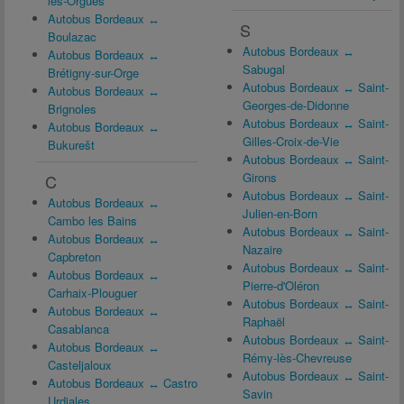
les-Orgues
Autobus Bordeaux ↔
S
Boulazac
Autobus Bordeaux ↔
Autobus Bordeaux ↔
Sabugal
Brétigny-sur-Orge
Autobus Bordeaux ↔ Saint-
Autobus Bordeaux ↔
Georges-de-Didonne
Brignoles
Autobus Bordeaux ↔ Saint-
Autobus Bordeaux ↔
Gilles-Croix-de-Vie
Bukurešt
Autobus Bordeaux ↔ Saint-
Girons
C
Autobus Bordeaux ↔ Saint-
Autobus Bordeaux ↔
Julien-en-Born
Cambo les Bains
Autobus Bordeaux ↔ Saint-
Autobus Bordeaux ↔
Nazaire
Capbreton
Autobus Bordeaux ↔ Saint-
Autobus Bordeaux ↔
Pierre-d'Oléron
Carhaix-Plouguer
Autobus Bordeaux ↔ Saint-
Autobus Bordeaux ↔
Raphaël
Casablanca
Autobus Bordeaux ↔ Saint-
Autobus Bordeaux ↔
Rémy-lès-Chevreuse
Casteljaloux
Autobus Bordeaux ↔ Saint-
Autobus Bordeaux ↔ Castro
Savin
Urdiales