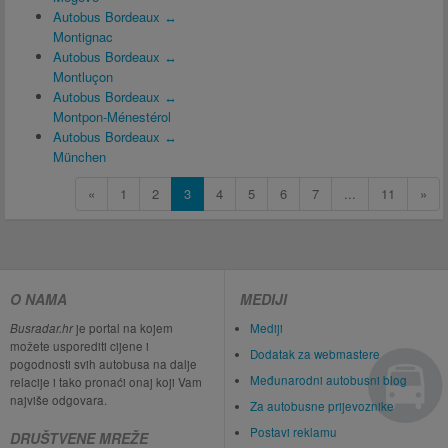
Autobus Bordeaux ↔
Montignac
Autobus Bordeaux ↔
Montluçon
Autobus Bordeaux ↔
Montpon-Ménestérol
Autobus Bordeaux ↔
München
«
1
2
3
4
5
6
7
...
11
»
O NAMA
MEDIJI
Busradar.hr
je portal na kojem
Mediji
možete usporediti cijene i
Dodatak za webmastere
pogodnosti svih autobusa na dalje
Međunarodni autobusni blog
relacije i tako pronaći onaj koji Vam
najviše odgovara.
Za autobusne prijevoznike
Postavi reklamu
DRUŠTVENE MREŽE