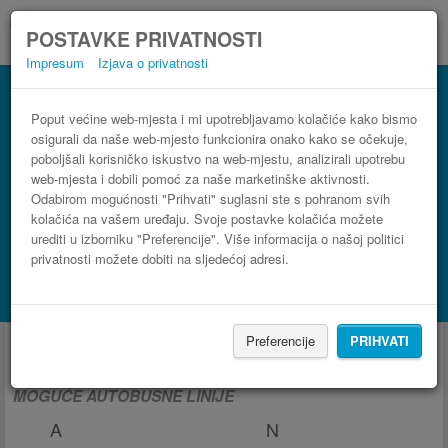
POSTAVKE PRIVATNOSTI
Impresum
Izjava o privatnosti
Poput većine web-mjesta i mi upotrebljavamo kolačiće kako bismo
osigurali da naše web-mjesto funkcionira onako kako se očekuje,
poboljšali korisničko iskustvo na web-mjestu, analizirali upotrebu
web-mjesta i dobili pomoć za naše marketinške aktivnosti.
Odabirom mogućnosti "Prihvati" suglasni ste s pohranom svih
kolačića na vašem uređaju. Svoje postavke kolačića možete
urediti u izborniku "Preferencije". Više informacija o našoj politici
privatnosti možete dobiti na sljedećoj adresi.
PRONAĐI LINIJU
Potraži smještaj s Booking.com
Autobus iz i za Bordeaux
Preferencije
PRIHVATI
MOGUĆE AUTOBUSNE LINIJE
A
N