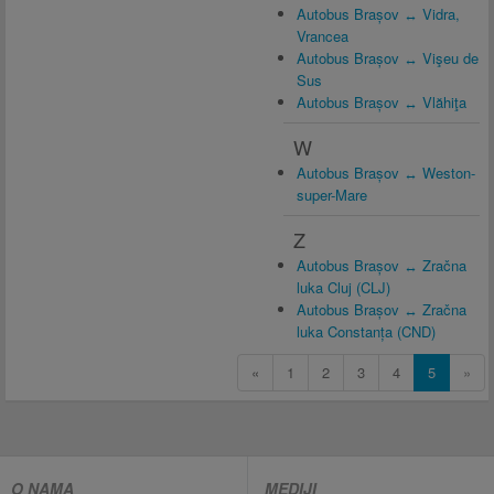
Autobus Brașov ↔ Vidra,
Vrancea
Autobus Brașov ↔ Vişeu de
Sus
Autobus Brașov ↔ Vlăhiţa
W
Autobus Brașov ↔ Weston-
super-Mare
Z
Autobus Brașov ↔ Zračna
luka Cluj (CLJ)
Autobus Brașov ↔ Zračna
luka Constanța (CND)
«
1
2
3
4
5
»
O NAMA
MEDIJI