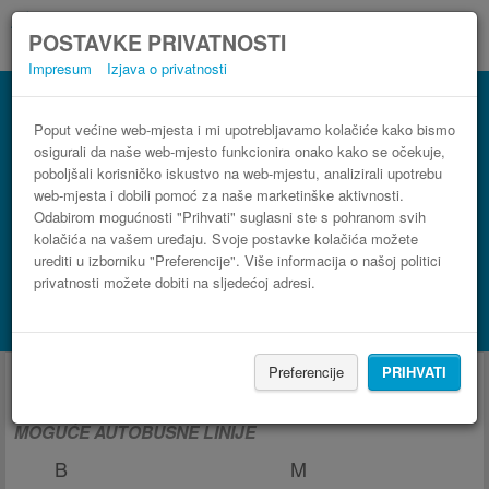
POSTAVKE PRIVATNOSTI
Impresum
Izjava o privatnosti
Poput većine web-mjesta i mi upotrebljavamo kolačiće kako bismo
osigurali da naše web-mjesto funkcionira onako kako se očekuje,
poboljšali korisničko iskustvo na web-mjestu, analizirali upotrebu
web-mjesta i dobili pomoć za naše marketinške aktivnosti.
Odabirom mogućnosti "Prihvati" suglasni ste s pohranom svih
kolačića na vašem uređaju. Svoje postavke kolačića možete
urediti u izborniku "Preferencije". Više informacija o našoj politici
privatnosti možete dobiti na sljedećoj adresi.
PRONAĐI LINIJU
Potraži smještaj s Booking.com
Autobus iz i za Brașov
Preferencije
PRIHVATI
MOGUĆE AUTOBUSNE LINIJE
B
M