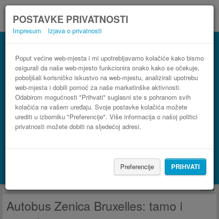
POSTAVKE PRIVATNOSTI
Impresum
Izjava o privatnosti
Autobus Bruxelles Zenica
3 koraka do najpovoljnije autobusne karte
Poput većine web-mjesta i mi upotrebljavamo kolačiće kako bismo
osigurali da naše web-mjesto funkcionira onako kako se očekuje,
poboljšali korisničko iskustvo na web-mjestu, analizirali upotrebu
web-mjesta i dobili pomoć za naše marketinške aktivnosti.
Odabirom mogućnosti "Prihvati" suglasni ste s pohranom svih
kolačića na vašem uređaju. Svoje postavke kolačića možete
urediti u izborniku "Preferencije". Više informacija o našoj politici
privatnosti možete dobiti na sljedećoj adresi.
PRONAĐI LINIJU
Preferencije
PRIHVATI
Potraži smještaj s Booking.com
Reklama
Autobus Zenica Bruxelles: tamo i