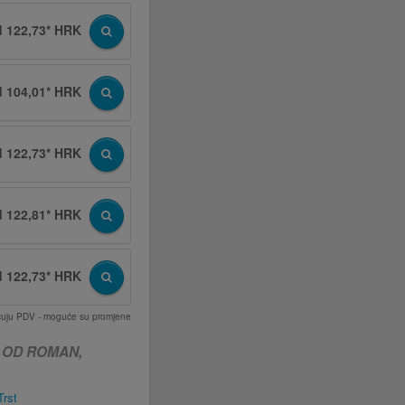
d 122,73* HRK
d 104,01* HRK
d 122,73* HRK
d 122,81* HRK
d 122,73* HRK
učuju PDV - moguće su promjene
 OD ROMAN,
rst