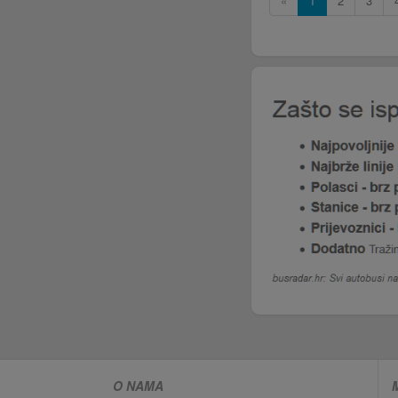
«
1
2
3
O NAMA