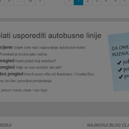
4
5
...
16
»
«
1
2
3
4
5
»
MEDIJI
NAJNOVIJI BLOG ČL