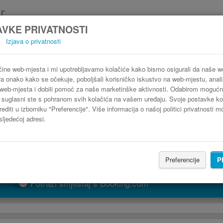
VKE PRIVATNOSTI
Izjava o privatnosti
Autobus Bukurešt Roman, Rumunjska
3 koraka do najpovoljnije autobusne karte
ine web-mjesta i mi upotrebljavamo kolačiće kako bismo osigurali da naše 
ra onako kako se očekuje, poboljšali korisničko iskustvo na web-mjestu, analiz
web-mjesta i dobili pomoć za naše marketinške aktivnosti. Odabirom mogućn
" suglasni ste s pohranom svih kolačića na vašem uređaju. Svoje postavke ko
editi u izborniku "Preferencije". Više informacija o našoj politici privatnosti 
sljedećoj adresi.
Preferencije
P
PRONAĐI LINIJU
Potraži smještaj s Booking.com