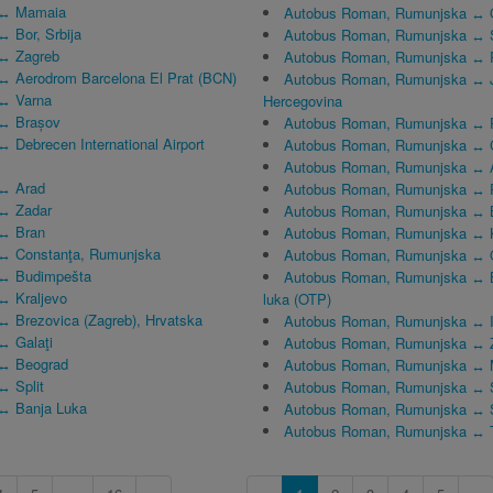
 ↔ Mamaia
Autobus Roman, Rumunjska ↔ 
 Bor, Srbija
Autobus Roman, Rumunjska ↔ S
 ↔ Zagreb
Autobus Roman, Rumunjska ↔ R
↔ Aerodrom Barcelona El Prat (BCN)
Autobus Roman, Rumunjska ↔ Ja
 ↔ Varna
Hercegovina
 ↔ Brașov
Autobus Roman, Rumunjska ↔ 
 Debrecen International Airport
Autobus Roman, Rumunjska ↔ C
Autobus Roman, Rumunjska ↔ 
 ↔ Arad
Autobus Roman, Rumunjska ↔ P
 ↔ Zadar
Autobus Roman, Rumunjska ↔ B
 ↔ Bran
Autobus Roman, Rumunjska ↔ K
 ↔ Constanţa, Rumunjska
Autobus Roman, Rumunjska ↔ 
 ↔ Budimpešta
Autobus Roman, Rumunjska ↔ B
↔ Kraljevo
luka (OTP)
↔ Brezovica (Zagreb), Hrvatska
Autobus Roman, Rumunjska ↔ Iaș
↔ Galaţi
Autobus Roman, Rumunjska ↔ Zr
 ↔ Beograd
Autobus Roman, Rumunjska ↔ 
↔ Split
Autobus Roman, Rumunjska ↔ S
 ↔ Banja Luka
Autobus Roman, Rumunjska ↔ 
Autobus Roman, Rumunjska ↔ 