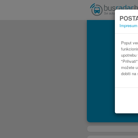
POSTA
Impresum
Poput već
funkcioni
upotrebu 
"Prihvati
možete ur
dobiti na 