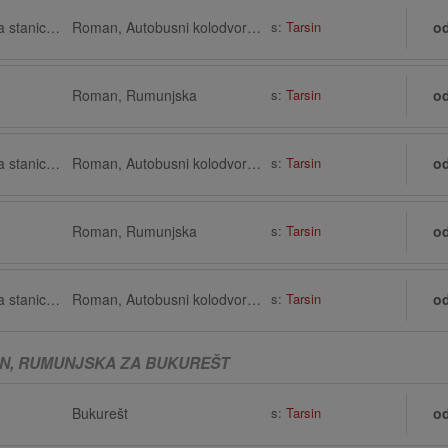
Bukurešt, Autobusna stanica, Terminal Memento bus
Roman, Autobusni kolodvor kod željezničkog kolodvora
s:
Tarsin
o
Roman, Rumunjska
s:
Tarsin
o
Bukurešt, Autobusna stanica, Terminal Memento bus
Roman, Autobusni kolodvor kod željezničkog kolodvora
s:
Tarsin
o
Roman, Rumunjska
s:
Tarsin
o
Bukurešt, Autobusna stanica, Terminal Memento bus
Roman, Autobusni kolodvor kod željezničkog kolodvora
s:
Tarsin
o
N, RUMUNJSKA ZA BUKUREŠT
Bukurešt
s:
Tarsin
o