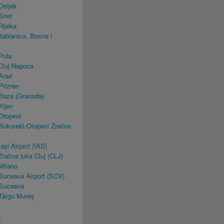
Osijek
iret
ijeka
blanica, Bosna i
Pula
luj-Napoca
Arad
rizren
aza (Granada)
ijev
Otopeni
ukurešt-Otopeni Zračna
i Airport (IAS)
ačna luka Cluj (CLJ)
Milano
uceava Airport (SCV)
Suceava
Târgu Mureș