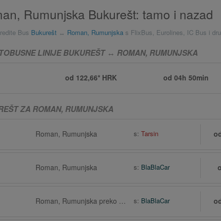
an, Rumunjska Bukurešt: tamo i nazad
redite Bus
Bukurešt
↔
Roman, Rumunjska
s FlixBus, Eurolines, IC Bus i dr
TOBUSNE LINIJE BUKUREŠT ↔ ROMAN, RUMUNJSKA
od 122,66* HRK
od
04h 50min
REŠT ZA ROMAN, RUMUNJSKA
Roman, Rumunjska
s:
Tarsin
o
Roman, Rumunjska
s:
BlaBlaCar
Roman, Rumunjska preko Bacău
s:
BlaBlaCar
o