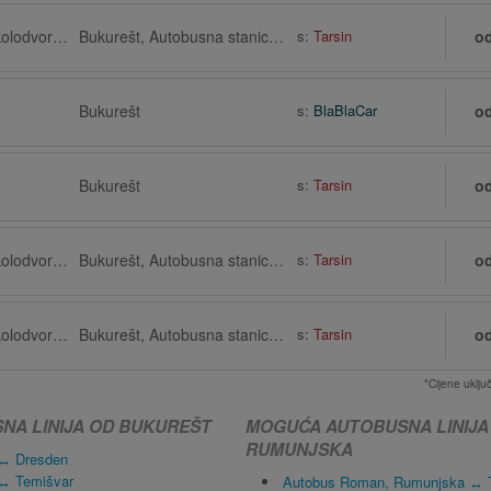
Roman, Autobusni kolodvor kod željezničkog kolodvora
Bukurešt, Autobusna stanica, Terminal Memento bus
s:
Tarsin
o
Bukurešt
s:
BlaBlaCar
o
Bukurešt
s:
Tarsin
o
Roman, Autobusni kolodvor kod željezničkog kolodvora
Bukurešt, Autobusna stanica, Terminal Memento bus
s:
Tarsin
o
Roman, Autobusni kolodvor kod željezničkog kolodvora
Bukurešt, Autobusna stanica, Terminal Memento bus
s:
Tarsin
o
*Cijene uklj
A LINIJA OD BUKUREŠT
MOGUĆA AUTOBUSNA LINIJA
RUMUNJSKA
 ↔ Dresden
 ↔ Temišvar
Autobus Roman, Rumunjska ↔ T