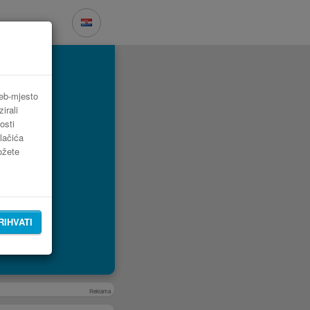
web-mjesto
irali
osti
lačića
možete
RIHVATI
Reklama