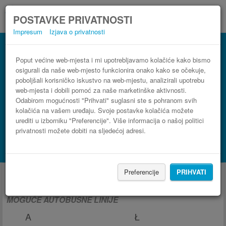
POSTAVKE PRIVATNOSTI
Impresum
Izjava o privatnosti
Poput većine web-mjesta i mi upotrebljavamo kolačiće kako bismo
osigurali da naše web-mjesto funkcionira onako kako se očekuje,
poboljšali korisničko iskustvo na web-mjestu, analizirali upotrebu
web-mjesta i dobili pomoć za naše marketinške aktivnosti.
Odabirom mogućnosti "Prihvati" suglasni ste s pohranom svih
kolačića na vašem uređaju. Svoje postavke kolačića možete
urediti u izborniku "Preferencije". Više informacija o našoj politici
privatnosti možete dobiti na sljedećoj adresi.
PRONAĐI LINIJU
Potraži smještaj s Booking.com
Autobus iz i za Burgas
Preferencije
PRIHVATI
MOGUĆE AUTOBUSNE LINIJE
A
Ł