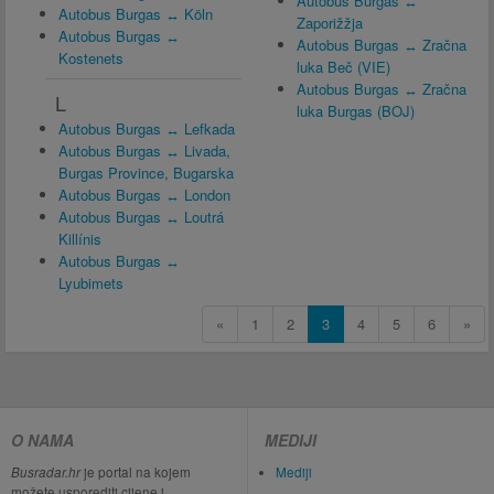
Autobus Burgas ↔
Autobus Burgas ↔ Köln
Zaporižžja
Autobus Burgas ↔
Autobus Burgas ↔ Zračna
Kostenets
luka Beč (VIE)
Autobus Burgas ↔ Zračna
L
luka Burgas (BOJ)
Autobus Burgas ↔ Lefkada
Autobus Burgas ↔ Livada,
Burgas Province, Bugarska
Autobus Burgas ↔ London
Autobus Burgas ↔ Loutrá
Killínis
Autobus Burgas ↔
Lyubimets
«
1
2
3
4
5
6
»
O NAMA
MEDIJI
Busradar.hr
je portal na kojem
Mediji
možete usporediti cijene i