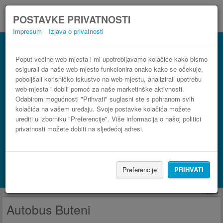
POSTAVKE PRIVATNOSTI
Impresum
Izjava o privatnosti
Autobus Buteni
3 koraka do najpovoljnije autobusne karte
Poput većine web-mjesta i mi upotrebljavamo kolačiće kako bismo
osigurali da naše web-mjesto funkcionira onako kako se očekuje,
poboljšali korisničko iskustvo na web-mjestu, analizirali upotrebu
web-mjesta i dobili pomoć za naše marketinške aktivnosti.
Odabirom mogućnosti "Prihvati" suglasni ste s pohranom svih
kolačića na vašem uređaju. Svoje postavke kolačića možete
urediti u izborniku "Preferencije". Više informacija o našoj politici
privatnosti možete dobiti na sljedećoj adresi.
PRONAĐI LINIJU
Preferencije
PRIHVATI
Potraži smještaj s Booking.com
Reklama
Autobus Buteni