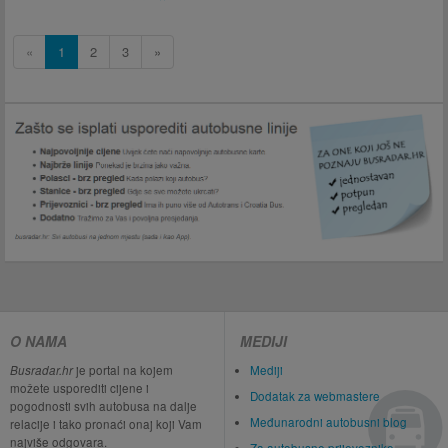
«
1
2
3
»
O NAMA
MEDIJI
Busradar.hr
je portal na kojem
Mediji
možete usporediti cijene i
Dodatak za webmastere
pogodnosti svih autobusa na dalje
Međunarodni autobusni blog
relacije i tako pronaći onaj koji Vam
najviše odgovara.
Za autobusne prijevoznike