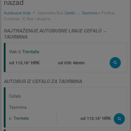
nazad
Autobusne linije
Usporedite Bus
Cefalù
↔
Taormina
s FlixBus,
Eurolines, IC Bus i drugima
NAJTRAŽENIJE AUTOBUSNE LINIJE CEFALÙ ↔
TAORMINA
Vlak iz
Trenitalia
od 115,16* HRK
od
03h 48min
AUTOBUS IZ CEFALÙ ZA TAORMINA
Cefalù
Taormina
s:
Trenitalia
od 115,16* HRK