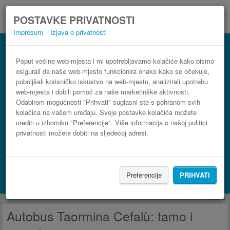
POSTAVKE PRIVATNOSTI
Impresum
Izjava o privatnosti
Autobus Cefalù Taormina
3 koraka do najpovoljnije autobusne karte
Poput većine web-mjesta i mi upotrebljavamo kolačiće kako bismo
osigurali da naše web-mjesto funkcionira onako kako se očekuje,
poboljšali korisničko iskustvo na web-mjestu, analizirali upotrebu
web-mjesta i dobili pomoć za naše marketinške aktivnosti.
Odabirom mogućnosti "Prihvati" suglasni ste s pohranom svih
kolačića na vašem uređaju. Svoje postavke kolačića možete
urediti u izborniku "Preferencije". Više informacija o našoj politici
privatnosti možete dobiti na sljedećoj adresi.
PRONAĐI LINIJU
Preferencije
PRIHVATI
Potraži smještaj s Booking.com
Reklama
Autobus Taormina Cefalù: tamo i