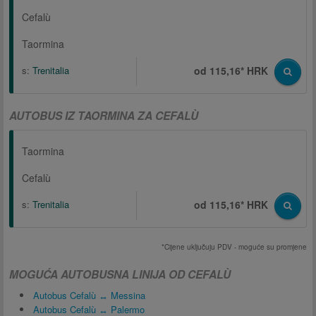
Cefalù
Taormina
s:
Trenitalia
od 115,16* HRK
AUTOBUS IZ TAORMINA ZA CEFALÙ
Taormina
Cefalù
s:
Trenitalia
od 115,16* HRK
*Cijene uključuju PDV - moguće su promjene
MOGUĆA AUTOBUSNA LINIJA OD CEFALÙ
Autobus Cefalù ↔ Messina
Autobus Cefalù ↔ Palermo