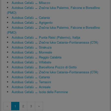
Autobus Cefalù ↔ Milazzo
Autobus Cefalù ↔ Zračna luka Palermo, Falcone e Borsellino
(PMO)
Autobus Cefalù ↔ Catania
Autobus Cefalù ↔ Agrigento
Autobus Cefalù ↔ Zračna luka Palermo, Falcone e Borsellino
(PMO)
Autobus Cefalù ↔ Punta Raisi (Palermo), Italija
Autobus Cefalù ↔ Zračna luka Catania–Fontanarossa (CTA)
Autobus Cefalù ↔ Sirakuza
Autobus Cefalù ↔ Monreale
Autobus Cefalù ↔ Reggio Calabria
Autobus Cefalù ↔ Villabate
Autobus Cefalù ↔ Barcellona Pozzo di Gotto
Autobus Cefalù ↔ Zračna luka Catania–Fontanarossa (CTA)
Autobus Cefalù ↔ Catania
Autobus Cefalù ↔ Terrasini
Autobus Cefalù ↔ Acireale
Autobus Cefalù ↔ Isola delle Femmine
«
1
2
3
»