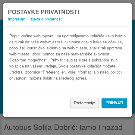
POSTAVKE PRIVATNOSTI
Impresum
Izjava o privatnosti
Autobus Dobrič Sofija
3 koraka do najpovoljnije autobusne karte
Poput većine web-mjesta i mi upotrebljavamo kolačiće kako bismo
osigurali da naše web-mjesto funkcionira onako kako se očekuje,
poboljšali korisničko iskustvo na web-mjestu, analizirali upotrebu
web-mjesta i dobili pomoć za naše marketinške aktivnosti.
Odabirom mogućnosti "Prihvati" suglasni ste s pohranom svih
kolačića na vašem uređaju. Svoje postavke kolačića možete
urediti u izborniku "Preferencije". Više informacija o našoj politici
privatnosti možete dobiti na sljedećoj adresi.
PRONAĐI LINIJU
Preferencije
PRIHVATI
Potraži smještaj s Booking.com
Reklama
Autobus Sofija Dobrič: tamo i nazad