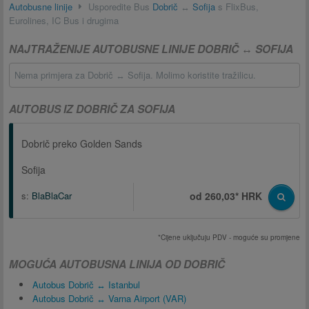
Autobusne linije
Usporedite Bus
Dobrič
↔
Sofija
s FlixBus,
Eurolines, IC Bus i drugima
NAJTRAŽENIJE AUTOBUSNE LINIJE DOBRIČ ↔ SOFIJA
Nema primjera za Dobrič ↔ Sofija. Molimo koristite tražilicu.
AUTOBUS IZ DOBRIČ ZA SOFIJA
Dobrič preko Golden Sands
Sofija
s:
BlaBlaCar
od 260,03* HRK
*Cijene uključuju PDV - moguće su promjene
MOGUĆA AUTOBUSNA LINIJA OD DOBRIČ
Autobus Dobrič ↔ Istanbul
Autobus Dobrič ↔ Varna Airport (VAR)