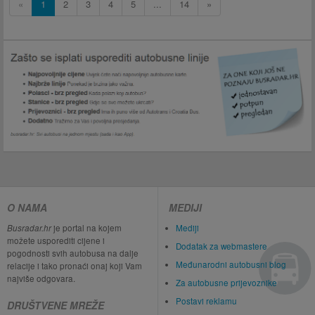
«
1
2
3
4
5
...
14
»
O NAMA
MEDIJI
Busradar.hr
je portal na kojem
Mediji
možete usporediti cijene i
Dodatak za webmastere
pogodnosti svih autobusa na dalje
Međunarodni autobusni blog
relacije i tako pronaći onaj koji Vam
najviše odgovara.
Za autobusne prijevoznike
Postavi reklamu
DRUŠTVENE MREŽE