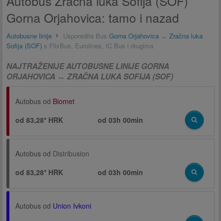
Autobus Zračna luka Sofija (SOF)
Gorna Orjahovica: tamo i nazad
Autobusne linije
Usporedite Bus
Gorna Orjahovica
↔
Zračna luka
Sofija (SOF)
s FlixBus, Eurolines, IC Bus i drugima
NAJTRAŽENIJE AUTOBUSNE LINIJE GORNA
ORJAHOVICA ↔ ZRAČNA LUKA SOFIJA (SOF)
Autobus od
Biomet
od 83,28* HRK
od
03h 00min
Autobus od
Distribusion
od 83,28* HRK
od
03h 00min
Autobus od
Union Ivkoni