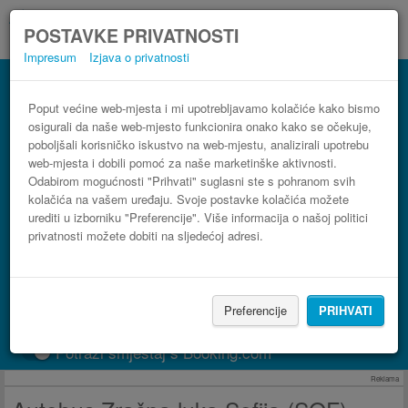
POSTAVKE PRIVATNOSTI
Impresum
Izjava o privatnosti
Autobus Gorna Orjahovica Zračna luka
Sofija (SOF)
Poput većine web-mjesta i mi upotrebljavamo kolačiće kako bismo
osigurali da naše web-mjesto funkcionira onako kako se očekuje,
3 koraka do najpovoljnije autobusne karte
poboljšali korisničko iskustvo na web-mjestu, analizirali upotrebu
web-mjesta i dobili pomoć za naše marketinške aktivnosti.
Odabirom mogućnosti "Prihvati" suglasni ste s pohranom svih
kolačića na vašem uređaju. Svoje postavke kolačića možete
urediti u izborniku "Preferencije". Više informacija o našoj politici
privatnosti možete dobiti na sljedećoj adresi.
Preferencije
PRIHVATI
PRONAĐI LINIJU
Potraži smještaj s Booking.com
Reklama