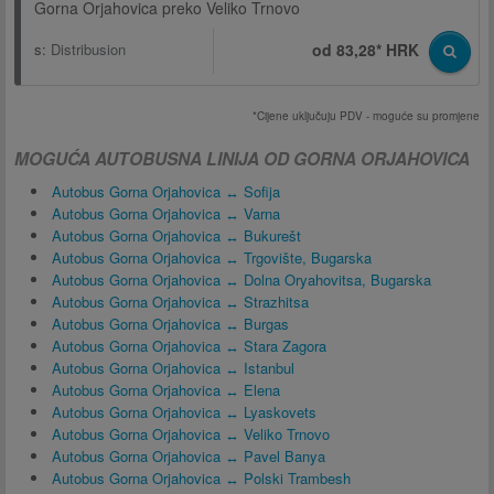
Gorna Orjahovica preko Veliko Trnovo
s:
Distribusion
od 83,28* HRK
*Cijene uključuju PDV - moguće su promjene
MOGUĆA AUTOBUSNA LINIJA OD GORNA ORJAHOVICA
Autobus Gorna Orjahovica ↔ Sofija
Autobus Gorna Orjahovica ↔ Varna
Autobus Gorna Orjahovica ↔ Bukurešt
Autobus Gorna Orjahovica ↔ Trgovište, Bugarska
Autobus Gorna Orjahovica ↔ Dolna Oryahovitsa, Bugarska
Autobus Gorna Orjahovica ↔ Strazhitsa
Autobus Gorna Orjahovica ↔ Burgas
Autobus Gorna Orjahovica ↔ Stara Zagora
Autobus Gorna Orjahovica ↔ Istanbul
Autobus Gorna Orjahovica ↔ Elena
Autobus Gorna Orjahovica ↔ Lyaskovets
Autobus Gorna Orjahovica ↔ Veliko Trnovo
Autobus Gorna Orjahovica ↔ Pavel Banya
Autobus Gorna Orjahovica ↔ Polski Trambesh