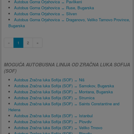
Autobus Gorna Orjahovica ↔ Pavlikeni
Autobus Gorna Orjahovica ↔ Ruse, Bugarska
Autobus Gorna Orjahovica ↔ Sliven
Autobus Gorna Orjahovica ↔ Draganovo, Veliko Tarnovo Province,
Bugarska
«
1
2
»
MOGUĆA AUTOBUSNA LINIJA OD ZRAČNA LUKA SOFIJA
(SOF)
Autobus Zračna luka Sofija (SOF) ↔ Niš
Autobus Zračna luka Sofija (SOF) ↔ Samokov, Bugarska
Autobus Zračna luka Sofija (SOF) ↔ Montana, Bugarska
Autobus Zračna luka Sofija (SOF) ↔ Strumica
Autobus Zračna luka Sofija (SOF) ↔ Saints Constantine and
Helena
Autobus Zračna luka Sofija (SOF) ↔ Istanbul
Autobus Zračna luka Sofija (SOF) ↔ Plovdiv
Autobus Zračna luka Sofija (SOF) ↔ Veliko Trnovo
Autobus Zračna luka Sofija (SOF) ↔ Plovdiv