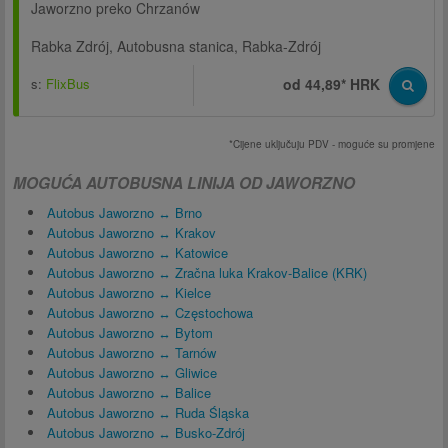
Jaworzno preko Chrzanów
Rabka Zdrój, Autobusna stanica, Rabka-Zdrój
s:
FlixBus
od 44,89* HRK
*Cijene uključuju PDV - moguće su promjene
MOGUĆA AUTOBUSNA LINIJA OD JAWORZNO
Autobus Jaworzno ↔ Brno
Autobus Jaworzno ↔ Krakov
Autobus Jaworzno ↔ Katowice
Autobus Jaworzno ↔ Zračna luka Krakov-Balice (KRK)
Autobus Jaworzno ↔ Kielce
Autobus Jaworzno ↔ Częstochowa
Autobus Jaworzno ↔ Bytom
Autobus Jaworzno ↔ Tarnów
Autobus Jaworzno ↔ Gliwice
Autobus Jaworzno ↔ Balice
Autobus Jaworzno ↔ Ruda Śląska
Autobus Jaworzno ↔ Busko-Zdrój