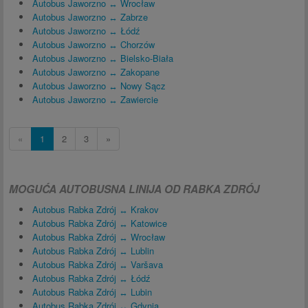
Autobus Jaworzno ↔ Wrocław
Autobus Jaworzno ↔ Zabrze
Autobus Jaworzno ↔ Łódź
Autobus Jaworzno ↔ Chorzów
Autobus Jaworzno ↔ Bielsko-Biała
Autobus Jaworzno ↔ Zakopane
Autobus Jaworzno ↔ Nowy Sącz
Autobus Jaworzno ↔ Zawiercie
«
1
2
3
»
MOGUĆA AUTOBUSNA LINIJA OD RABKA ZDRÓJ
Autobus Rabka Zdrój ↔ Krakov
Autobus Rabka Zdrój ↔ Katowice
Autobus Rabka Zdrój ↔ Wrocław
Autobus Rabka Zdrój ↔ Lublin
Autobus Rabka Zdrój ↔ Varšava
Autobus Rabka Zdrój ↔ Łódź
Autobus Rabka Zdrój ↔ Lubin
Autobus Rabka Zdrój ↔ Gdynia