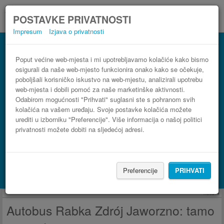
POSTAVKE PRIVATNOSTI
Impresum
Izjava o privatnosti
Autobus Jaworzno Rabka Zdrój
3 koraka do najpovoljnije autobusne karte
Poput većine web-mjesta i mi upotrebljavamo kolačiće kako bismo
osigurali da naše web-mjesto funkcionira onako kako se očekuje,
poboljšali korisničko iskustvo na web-mjestu, analizirali upotrebu
web-mjesta i dobili pomoć za naše marketinške aktivnosti.
Odabirom mogućnosti "Prihvati" suglasni ste s pohranom svih
kolačića na vašem uređaju. Svoje postavke kolačića možete
urediti u izborniku "Preferencije". Više informacija o našoj politici
privatnosti možete dobiti na sljedećoj adresi.
PRONAĐI LINIJU
Preferencije
PRIHVATI
Potraži smještaj s Booking.com
Reklama
Autobus Rabka Zdrój Jaworzno: tamo