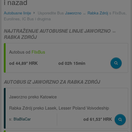
i nazad
Autobusne linije
Usporedite Bus
Jaworzno
↔
Rabka Zdrój
s FlixBus,
Eurolines, IC Bus i drugima
NAJTRAŽENIJE AUTOBUSNE LINIJE JAWORZNO ↔
RABKA ZDRÓJ
Autobus od
FlixBus
od 44,89* HRK
od
02h 15min
AUTOBUS IZ JAWORZNO ZA RABKA ZDRÓJ
Jaworzno preko Katowice
Rabka Zdrój preko Lasek, Lesser Poland Voivodeship
s:
BlaBlaCar
od 61,53* HRK