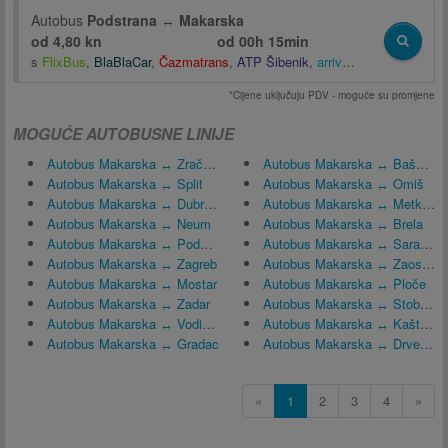
Autobus
Podstrana
↔
Makarska
od 4,80 kn
od
00h 15min
s
FlixBus
,
BlaBlaCar
,
Čazmatrans
,
ATP Šibenik
,
arriva.com.hr
,
Polet Vi
*Cijene uključuju PDV - moguće su promjene
MOGUĆE AUTOBUSNE LINIJE
Autobus Makarska ↔ Zračna luka Split (SPU)
Autobus Makarska ↔ Baška Voda
Autobus Makarska ↔ Split
Autobus Makarska ↔ Omiš
Autobus Makarska ↔ Dubrovnik
Autobus Makarska ↔ Metković
Autobus Makarska ↔ Neum
Autobus Makarska ↔ Brela
Autobus Makarska ↔ Podstrana
Autobus Makarska ↔ Sarajevo
Autobus Makarska ↔ Zagreb
Autobus Makarska ↔ Zaostrog
Autobus Makarska ↔ Mostar
Autobus Makarska ↔ Ploče
Autobus Makarska ↔ Zadar
Autobus Makarska ↔ Stobreč
Autobus Makarska ↔ Vodice, Hrvatska
Autobus Makarska ↔ Kaštel Stari
Autobus Makarska ↔ Gradac
Autobus Makarska ↔ Drvenik
«
1
2
3
4
»