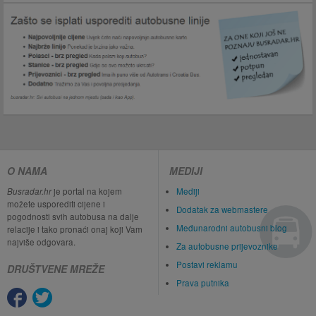
O NAMA
MEDIJI
Busradar.hr
je portal na kojem
Mediji
možete usporediti cijene i
Dodatak za webmastere
pogodnosti svih autobusa na dalje
Međunarodni autobusni blog
relacije i tako pronaći onaj koji Vam
najviše odgovara.
Za autobusne prijevoznike
Postavi reklamu
DRUŠTVENE MREŽE
Prava putnika