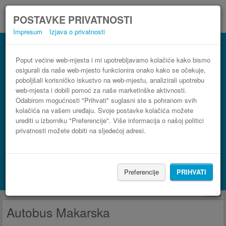
POSTAVKE PRIVATNOSTI
Impresum
Izjava o privatnosti
Autobus Makarska
3 koraka do najpovoljnije autobusne karte
Poput većine web-mjesta i mi upotrebljavamo kolačiće kako bismo
osigurali da naše web-mjesto funkcionira onako kako se očekuje,
poboljšali korisničko iskustvo na web-mjestu, analizirali upotrebu
web-mjesta i dobili pomoć za naše marketinške aktivnosti.
Odabirom mogućnosti "Prihvati" suglasni ste s pohranom svih
kolačića na vašem uređaju. Svoje postavke kolačića možete
urediti u izborniku "Preferencije". Više informacija o našoj politici
privatnosti možete dobiti na sljedećoj adresi.
PRONAĐI LINIJU
Preferencije
PRIHVATI
Potraži smještaj s Booking.com
Reklama
Autobus Makarska