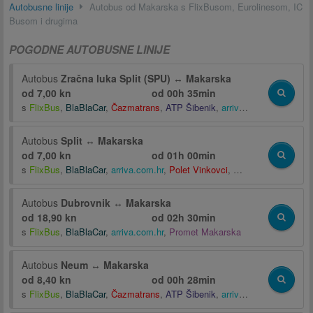
Autobusne linije
Autobus od Makarska s FlixBusom, Eurolinesom, IC
Busom i drugima
POGODNE AUTOBUSNE LINIJE
Autobus
Zračna luka Split (SPU)
↔
Makarska
od 7,00 kn
od
00h 35min
s
FlixBus
,
BlaBlaCar
,
Čazmatrans
,
ATP Šibenik
,
arriva.com.hr
,
Polet Vi
Autobus
Split
↔
Makarska
od 7,00 kn
od
01h 00min
s
FlixBus
,
BlaBlaCar
,
arriva.com.hr
,
Polet Vinkovci
,
Croatia bus-Globtou
Autobus
Dubrovnik
↔
Makarska
od 18,90 kn
od
02h 30min
s
FlixBus
,
BlaBlaCar
,
arriva.com.hr
,
Promet Makarska
Autobus
Neum
↔
Makarska
od 8,40 kn
od
00h 28min
s
FlixBus
,
BlaBlaCar
,
Čazmatrans
,
ATP Šibenik
,
arriva.com.hr
,
Promet S