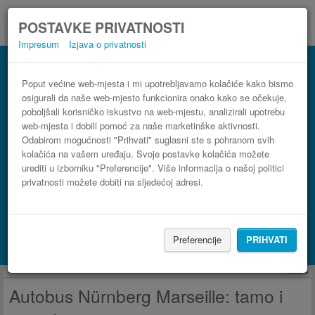
POSTAVKE PRIVATNOSTI
Impresum
Izjava o privatnosti
Autobus Marseille Nürnberg
3 koraka do najpovoljnije autobusne karte
Poput većine web-mjesta i mi upotrebljavamo kolačiće kako bismo
osigurali da naše web-mjesto funkcionira onako kako se očekuje,
poboljšali korisničko iskustvo na web-mjestu, analizirali upotrebu
web-mjesta i dobili pomoć za naše marketinške aktivnosti.
Odabirom mogućnosti "Prihvati" suglasni ste s pohranom svih
kolačića na vašem uređaju. Svoje postavke kolačića možete
urediti u izborniku "Preferencije". Više informacija o našoj politici
privatnosti možete dobiti na sljedećoj adresi.
PRONAĐI LINIJU
Preferencije
PRIHVATI
Potraži smještaj s Booking.com
Reklama
Autobus Nürnberg Marseille: tamo i