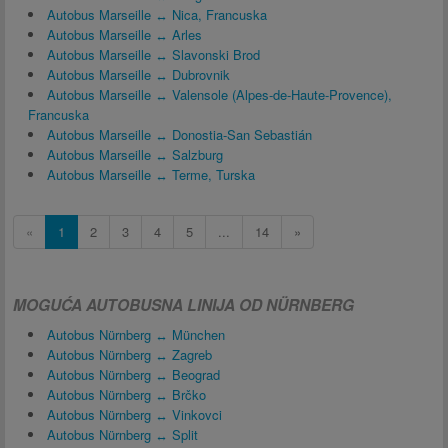
Autobus Marseille ↔ Nica, Francuska
Autobus Marseille ↔ Arles
Autobus Marseille ↔ Slavonski Brod
Autobus Marseille ↔ Dubrovnik
Autobus Marseille ↔ Valensole (Alpes-de-Haute-Provence),
Francuska
Autobus Marseille ↔ Donostia-San Sebastián
Autobus Marseille ↔ Salzburg
Autobus Marseille ↔ Terme, Turska
«
1
2
3
4
5
...
14
»
MOGUĆA AUTOBUSNA LINIJA OD NÜRNBERG
Autobus Nürnberg ↔ München
Autobus Nürnberg ↔ Zagreb
Autobus Nürnberg ↔ Beograd
Autobus Nürnberg ↔ Brčko
Autobus Nürnberg ↔ Vinkovci
Autobus Nürnberg ↔ Split