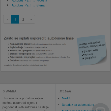
Autobus Patti ↔ Nicosia
Autobus Patti ↔ Siena
«
1
2
»
O NAMA
MEDIJI
Busradar.hr
je portal na kojem
Mediji
možete usporediti cijene i
Dodatak za webmastere
pogodnosti svih autobusa na dalje
Međunarodni autobusni blog