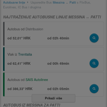
Autobusne linije
Usporedite Bus
Messina
↔
Patti
s FlixBus,
Eurolines, IC Bus i drugima
NAJTRAŽENIJE AUTOBUSNE LINIJE MESSINA ↔ PATTI
Autobus od
Distribusion
od 52,01* HRK
od
02h 40min
Vlak iz
Trenitalia
od 62,41* HRK
od
00h 49min
Autobus od
SAIS Autolinee
od 386,33* HRK
od
02h 05min
Prikaži više
AUTOBUS IZ MESSINA ZA PATTI