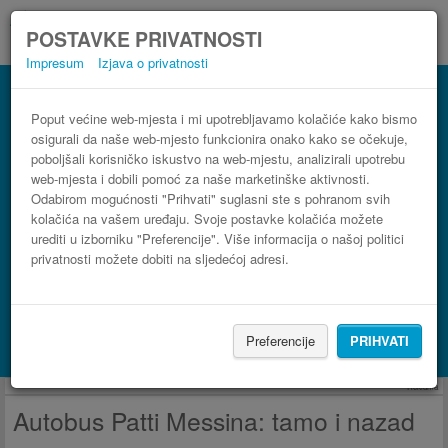
POSTAVKE PRIVATNOSTI
Impresum
Izjava o privatnosti
Autobus Messina Patti
3 koraka do najpovoljnije autobusne karte
Poput većine web-mjesta i mi upotrebljavamo kolačiće kako bismo
osigurali da naše web-mjesto funkcionira onako kako se očekuje,
poboljšali korisničko iskustvo na web-mjestu, analizirali upotrebu
web-mjesta i dobili pomoć za naše marketinške aktivnosti.
Odabirom mogućnosti "Prihvati" suglasni ste s pohranom svih
kolačića na vašem uređaju. Svoje postavke kolačića možete
urediti u izborniku "Preferencije". Više informacija o našoj politici
privatnosti možete dobiti na sljedećoj adresi.
PRONAĐI LINIJU
Preferencije
PRIHVATI
Potraži smještaj s Booking.com
Reklama
Autobus Patti Messina: tamo i nazad