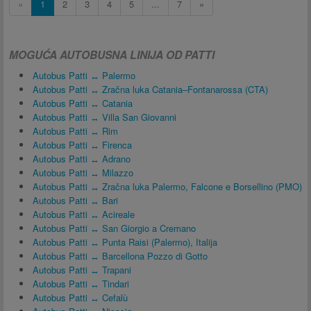
«
1
2
3
4
5
...
7
»
MOGUĆA AUTOBUSNA LINIJA OD PATTI
Autobus Patti ↔ Palermo
Autobus Patti ↔ Zračna luka Catania–Fontanarossa (CTA)
Autobus Patti ↔ Catania
Autobus Patti ↔ Villa San Giovanni
Autobus Patti ↔ Rim
Autobus Patti ↔ Firenca
Autobus Patti ↔ Adrano
Autobus Patti ↔ Milazzo
Autobus Patti ↔ Zračna luka Palermo, Falcone e Borsellino (PMO)
Autobus Patti ↔ Bari
Autobus Patti ↔ Acireale
Autobus Patti ↔ San Giorgio a Cremano
Autobus Patti ↔ Punta Raisi (Palermo), Italija
Autobus Patti ↔ Barcellona Pozzo di Gotto
Autobus Patti ↔ Trapani
Autobus Patti ↔ Tindari
Autobus Patti ↔ Cefalù