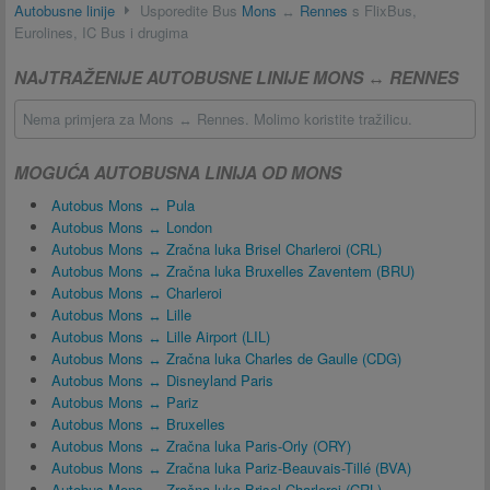
Autobusne linije
Usporedite Bus
Mons
↔
Rennes
s FlixBus,
Eurolines, IC Bus i drugima
NAJTRAŽENIJE AUTOBUSNE LINIJE MONS ↔ RENNES
Nema primjera za Mons ↔ Rennes. Molimo koristite tražilicu.
MOGUĆA AUTOBUSNA LINIJA OD MONS
Autobus Mons ↔ Pula
Autobus Mons ↔ London
Autobus Mons ↔ Zračna luka Brisel Charleroi (CRL)
Autobus Mons ↔ Zračna luka Bruxelles Zaventem (BRU)
Autobus Mons ↔ Charleroi
Autobus Mons ↔ Lille
Autobus Mons ↔ Lille Airport (LIL)
Autobus Mons ↔ Zračna luka Charles de Gaulle (CDG)
Autobus Mons ↔ Disneyland Paris
Autobus Mons ↔ Pariz
Autobus Mons ↔ Bruxelles
Autobus Mons ↔ Zračna luka Paris-Orly (ORY)
Autobus Mons ↔ Zračna luka Pariz-Beauvais-Tillé (BVA)
Autobus Mons ↔ Zračna luka Brisel Charleroi (CRL)