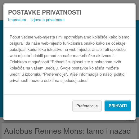
POSTAVKE PRIVATNOSTI
Impresum
Izjava o privatnosti
Autobus Mons Rennes
3 koraka do najpovoljnije autobusne karte
Poput većine web-mjesta i mi upotrebljavamo kolačiće kako bismo
osigurali da naše web-mjesto funkcionira onako kako se očekuje,
poboljšali korisničko iskustvo na web-mjestu, analizirali upotrebu
web-mjesta i dobili pomoć za naše marketinške aktivnosti.
Odabirom mogućnosti "Prihvati" suglasni ste s pohranom svih
kolačića na vašem uređaju. Svoje postavke kolačića možete
urediti u izborniku "Preferencije". Više informacija o našoj politici
privatnosti možete dobiti na sljedećoj adresi.
PRONAĐI LINIJU
Preferencije
PRIHVATI
Potraži smještaj s Booking.com
Reklama
Autobus Rennes Mons: tamo i nazad