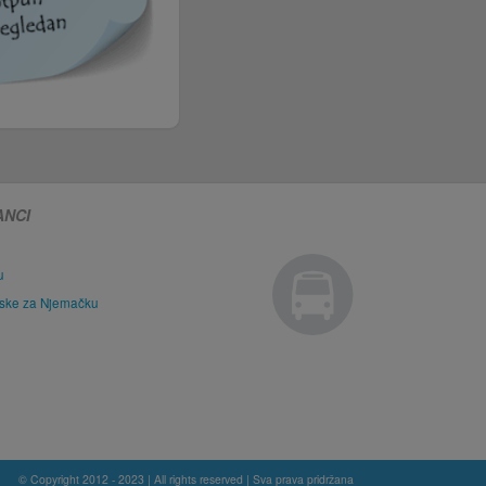
ANCI
u
tske za Njemačku
© Copyright 2012 - 2023 | All rights reserved | Sva prava pridržana