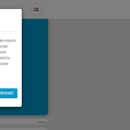
web-mjesto
irali
osti
lačića
možete
RIHVATI
Reklama