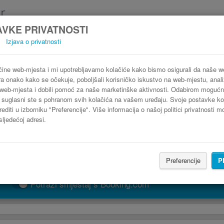
VKE PRIVATNOSTI
Izjava o privatnosti
Autobus Okučani Sisak
3 koraka do najpovoljnije autobusne karte
ine web-mjesta i mi upotrebljavamo kolačiće kako bismo osigurali da naše 
ra onako kako se očekuje, poboljšali korisničko iskustvo na web-mjestu, analiz
web-mjesta i dobili pomoć za naše marketinške aktivnosti. Odabirom mogućn
" suglasni ste s pohranom svih kolačića na vašem uređaju. Svoje postavke ko
editi u izborniku "Preferencije". Više informacija o našoj politici privatnosti 
sljedećoj adresi.
Preferencije
P
PRONAĐI LINIJU
Potraži smještaj s Booking.com