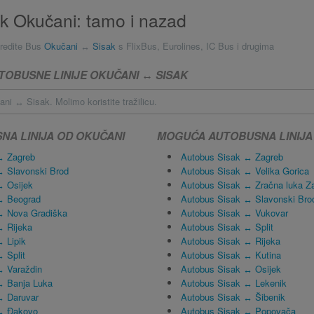
k Okučani: tamo i nazad
redite Bus
Okučani
↔
Sisak
s FlixBus, Eurolines, IC Bus i drugima
TOBUSNE LINIJE OKUČANI ↔ SISAK
i ↔ Sisak. Molimo koristite tražilicu.
A LINIJA OD OKUČANI
MOGUĆA AUTOBUSNA LINIJA
↔ Zagreb
Autobus Sisak ↔ Zagreb
↔ Slavonski Brod
Autobus Sisak ↔ Velika Gorica
↔ Osijek
Autobus Sisak ↔ Zračna luka Z
↔ Beograd
Autobus Sisak ↔ Slavonski Bro
↔ Nova Gradiška
Autobus Sisak ↔ Vukovar
↔ Rijeka
Autobus Sisak ↔ Split
 Lipik
Autobus Sisak ↔ Rijeka
 Split
Autobus Sisak ↔ Kutina
↔ Varaždin
Autobus Sisak ↔ Osijek
↔ Banja Luka
Autobus Sisak ↔ Lekenik
↔ Daruvar
Autobus Sisak ↔ Šibenik
↔ Đakovo
Autobus Sisak ↔ Popovača