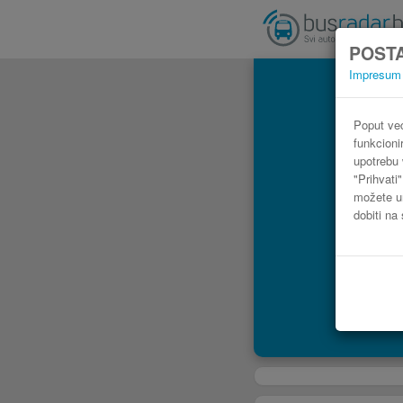
POSTA
Impresum
Poput već
funkcioni
upotrebu 
"Prihvati
možete ur
dobiti na 