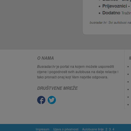
O NAMA
Busradar.hr
je portal na kojem možete usporediti
cijene i pogodnosti svih autobusa na dalje relacije i
tako pronaći onaj koji Vam najviše odgovara.
DRUŠTVENE MREŽE
Impresum
Izjava o privatnosti
Autobusne linije
2
3
4