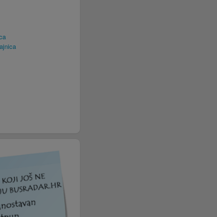
ca
ajnica