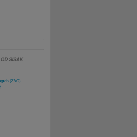
 OD SISAK
agreb (ZAG)
d