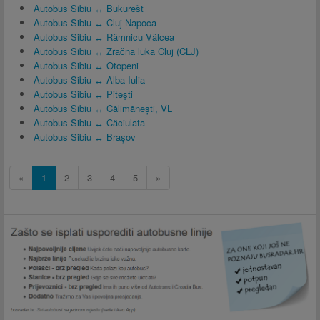
Autobus Sibiu ↔ Bukurešt
Autobus Sibiu ↔ Cluj-Napoca
Autobus Sibiu ↔ Râmnicu Vâlcea
Autobus Sibiu ↔ Zračna luka Cluj (CLJ)
Autobus Sibiu ↔ Otopeni
Autobus Sibiu ↔ Alba Iulia
Autobus Sibiu ↔ Piteşti
Autobus Sibiu ↔ Călimănești, VL
Autobus Sibiu ↔ Căciulata
Autobus Sibiu ↔ Brașov
«
1
2
3
4
5
»