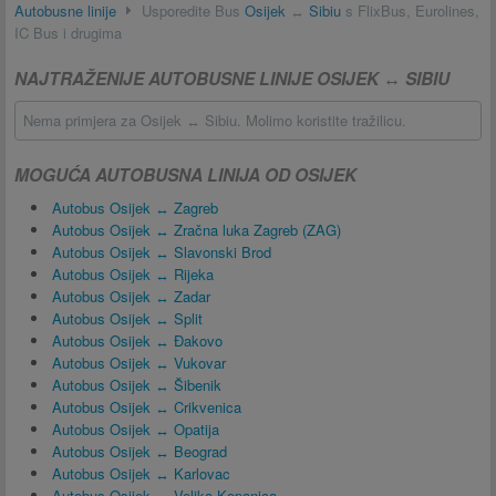
Autobusne linije
Usporedite Bus
Osijek
↔
Sibiu
s FlixBus, Eurolines,
IC Bus i drugima
NAJTRAŽENIJE AUTOBUSNE LINIJE OSIJEK ↔ SIBIU
Nema primjera za Osijek ↔ Sibiu. Molimo koristite tražilicu.
MOGUĆA AUTOBUSNA LINIJA OD OSIJEK
Autobus Osijek ↔ Zagreb
Autobus Osijek ↔ Zračna luka Zagreb (ZAG)
Autobus Osijek ↔ Slavonski Brod
Autobus Osijek ↔ Rijeka
Autobus Osijek ↔ Zadar
Autobus Osijek ↔ Split
Autobus Osijek ↔ Đakovo
Autobus Osijek ↔ Vukovar
Autobus Osijek ↔ Šibenik
Autobus Osijek ↔ Crikvenica
Autobus Osijek ↔ Opatija
Autobus Osijek ↔ Beograd
Autobus Osijek ↔ Karlovac
Autobus Osijek ↔ Velika Kopanica