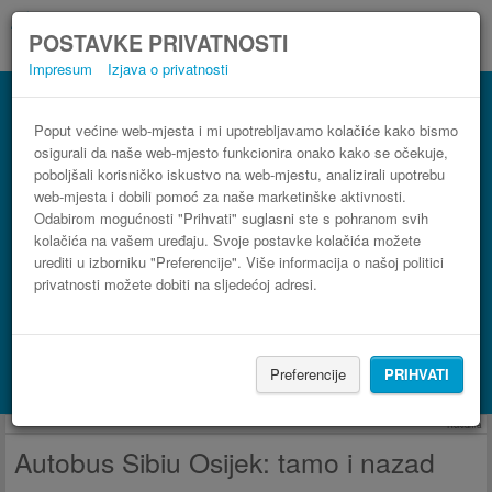
POSTAVKE PRIVATNOSTI
Impresum
Izjava o privatnosti
Autobus Osijek Sibiu
3 koraka do najpovoljnije autobusne karte
Poput većine web-mjesta i mi upotrebljavamo kolačiće kako bismo
osigurali da naše web-mjesto funkcionira onako kako se očekuje,
poboljšali korisničko iskustvo na web-mjestu, analizirali upotrebu
web-mjesta i dobili pomoć za naše marketinške aktivnosti.
Odabirom mogućnosti "Prihvati" suglasni ste s pohranom svih
kolačića na vašem uređaju. Svoje postavke kolačića možete
urediti u izborniku "Preferencije". Više informacija o našoj politici
privatnosti možete dobiti na sljedećoj adresi.
PRONAĐI LINIJU
Preferencije
PRIHVATI
Potraži smještaj s Booking.com
Reklama
Autobus Sibiu Osijek: tamo i nazad