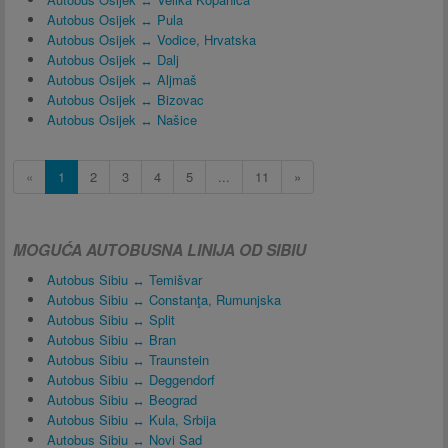
Autobus Osijek ↔ Pula
Autobus Osijek ↔ Vodice, Hrvatska
Autobus Osijek ↔ Dalj
Autobus Osijek ↔ Aljmaš
Autobus Osijek ↔ Bizovac
Autobus Osijek ↔ Našice
«
1
2
3
4
5
...
11
»
MOGUĆA AUTOBUSNA LINIJA OD SIBIU
Autobus Sibiu ↔ Temišvar
Autobus Sibiu ↔ Constanţa, Rumunjska
Autobus Sibiu ↔ Split
Autobus Sibiu ↔ Bran
Autobus Sibiu ↔ Traunstein
Autobus Sibiu ↔ Deggendorf
Autobus Sibiu ↔ Beograd
Autobus Sibiu ↔ Kula, Srbija
Autobus Sibiu ↔ Novi Sad