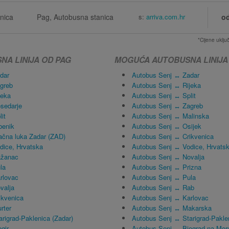
nica
Pag, Autobusna stanica
s:
arriva.com.hr
o
*Cijene uklj
A LINIJA OD PAG
MOGUĆA AUTOBUSNA LINIJA
dar
Autobus Senj ↔ Zadar
greb
Autobus Senj ↔ Rijeka
jeka
Autobus Senj ↔ Split
sedarje
Autobus Senj ↔ Zagreb
it
Autobus Senj ↔ Malinska
benik
Autobus Senj ↔ Osijek
čna luka Zadar (ZAD)
Autobus Senj ↔ Crikvenica
ice, Hrvatska
Autobus Senj ↔ Vodice, Hrvats
ažanac
Autobus Senj ↔ Novalja
la
Autobus Senj ↔ Prizna
rlovac
Autobus Senj ↔ Pula
valja
Autobus Senj ↔ Rab
ikvenica
Autobus Senj ↔ Karlovac
rter
Autobus Senj ↔ Makarska
rigrad-Paklenica (Zadar)
Autobus Senj ↔ Starigrad-Paklen
gir
Autobus Senj ↔ Biograd na Mor