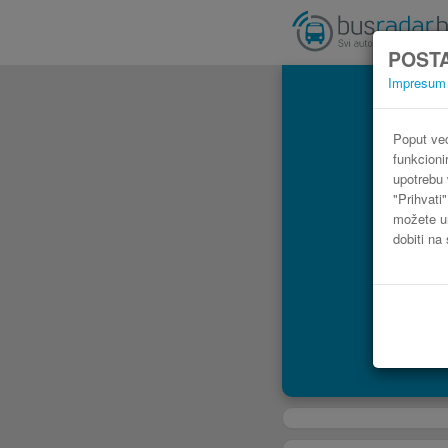
POSTA
Impresum
Poput već
funkcioni
upotrebu 
"Prihvati
možete ur
dobiti na 