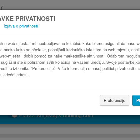
VKE PRIVATNOSTI
Izjava o privatnosti
Autobus Pag Senj
3 koraka do najpovoljnije autobusne karte
ine web-mjesta i mi upotrebljavamo kolačiće kako bismo osigurali da naše 
ra onako kako se očekuje, poboljšali korisničko iskustvo na web-mjestu, analiz
web-mjesta i dobili pomoć za naše marketinške aktivnosti. Odabirom mogućn
" suglasni ste s pohranom svih kolačića na vašem uređaju. Svoje postavke ko
editi u izborniku "Preferencije". Više informacija o našoj politici privatnosti 
sljedećoj adresi.
Preferencije
P
PRONAĐI LINIJU
Potraži smještaj s Booking.com