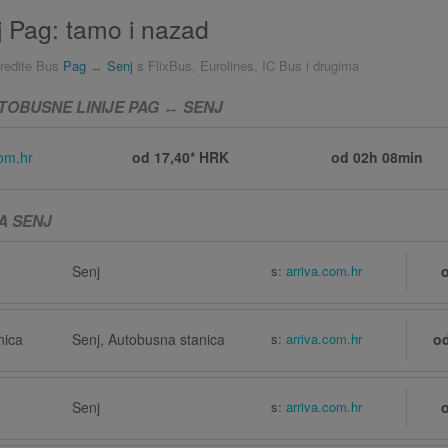
 Pag: tamo i nazad
redite Bus
Pag
↔
Senj
s FlixBus, Eurolines, IC Bus i drugima
TOBUSNE LINIJE PAG ↔ SENJ
com.hr
od 17,40* HRK
od
02h 08min
A SENJ
Senj
s:
arriva.com.hr
nica
Senj, Autobusna stanica
s:
arriva.com.hr
o
Senj
s:
arriva.com.hr