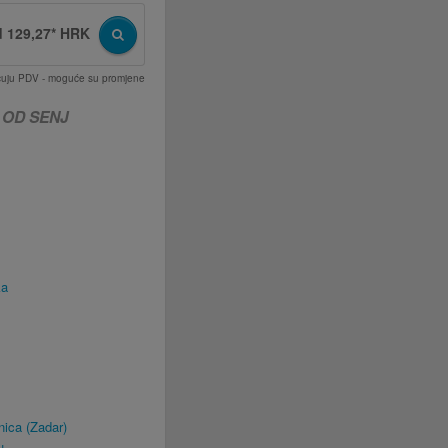
d 129,27* HRK
učuju PDV - moguće su promjene
 OD SENJ
ka
ica (Zadar)
u