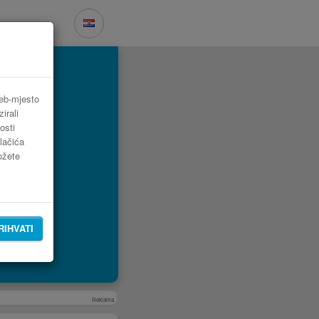
web-mjesto
irali
osti
lačića
možete
RIHVATI
Reklama