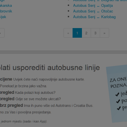
akarska
Autobus Senj ↔ Opatija
brovnik
Autobus Senj ↔ Otočac
ijek
Autobus Senj ↔ Karlobag
»
«
1
2
3
»