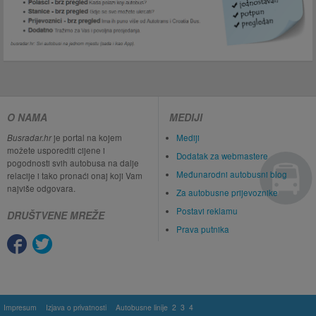
O NAMA
MEDIJI
Busradar.hr
je portal na kojem
Mediji
možete usporediti cijene i
Dodatak za webmastere
pogodnosti svih autobusa na dalje
Međunarodni autobusni blog
relacije i tako pronaći onaj koji Vam
najviše odgovara.
Za autobusne prijevoznike
Postavi reklamu
DRUŠTVENE MREŽE
Prava putnika
Impresum
Izjava o privatnosti
Autobusne linije
2
3
4