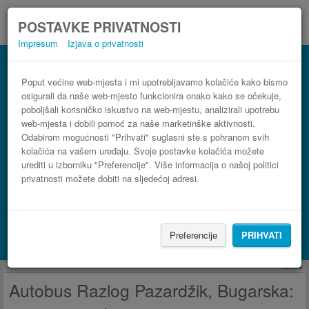
POSTAVKE PRIVATNOSTI
Impresum
Izjava o privatnosti
Autobus Pazardžik, Bugarska Razlog
3 koraka do najpovoljnije autobusne karte
Poput većine web-mjesta i mi upotrebljavamo kolačiće kako bismo
osigurali da naše web-mjesto funkcionira onako kako se očekuje,
poboljšali korisničko iskustvo na web-mjestu, analizirali upotrebu
web-mjesta i dobili pomoć za naše marketinške aktivnosti.
Odabirom mogućnosti "Prihvati" suglasni ste s pohranom svih
kolačića na vašem uređaju. Svoje postavke kolačića možete
urediti u izborniku "Preferencije". Više informacija o našoj politici
privatnosti možete dobiti na sljedećoj adresi.
PRONAĐI LINIJU
Preferencije
PRIHVATI
Potraži smještaj s Booking.com
Reklama
Autobus Razlog Pazardžik, Bugarska: