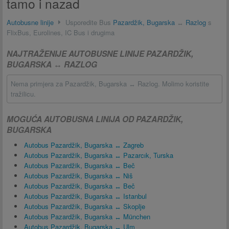
tamo i nazad
Autobusne linije
Usporedite Bus
Pazardžik, Bugarska
↔
Razlog
s
FlixBus, Eurolines, IC Bus i drugima
NAJTRAŽENIJE AUTOBUSNE LINIJE PAZARDŽIK,
BUGARSKA ↔ RAZLOG
Nema primjera za Pazardžik, Bugarska ↔ Razlog. Molimo koristite
tražilicu.
MOGUĆA AUTOBUSNA LINIJA OD PAZARDŽIK,
BUGARSKA
Autobus Pazardžik, Bugarska ↔ Zagreb
Autobus Pazardžik, Bugarska ↔ Pazarcık, Turska
Autobus Pazardžik, Bugarska ↔ Beč
Autobus Pazardžik, Bugarska ↔ Niš
Autobus Pazardžik, Bugarska ↔ Beč
Autobus Pazardžik, Bugarska ↔ Istanbul
Autobus Pazardžik, Bugarska ↔ Skoplje
Autobus Pazardžik, Bugarska ↔ München
Autobus Pazardžik, Bugarska ↔ Ulm