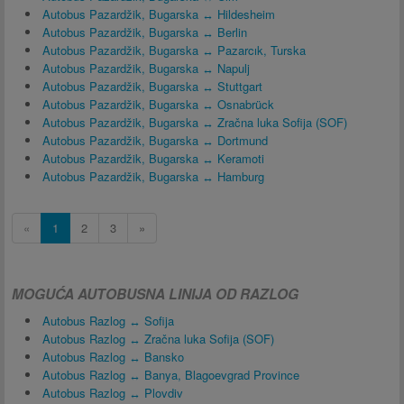
Autobus Pazardžik, Bugarska ↔ Hildesheim
Autobus Pazardžik, Bugarska ↔ Berlin
Autobus Pazardžik, Bugarska ↔ Pazarcık, Turska
Autobus Pazardžik, Bugarska ↔ Napulj
Autobus Pazardžik, Bugarska ↔ Stuttgart
Autobus Pazardžik, Bugarska ↔ Osnabrück
Autobus Pazardžik, Bugarska ↔ Zračna luka Sofija (SOF)
Autobus Pazardžik, Bugarska ↔ Dortmund
Autobus Pazardžik, Bugarska ↔ Keramoti
Autobus Pazardžik, Bugarska ↔ Hamburg
«
1
2
3
»
MOGUĆA AUTOBUSNA LINIJA OD RAZLOG
Autobus Razlog ↔ Sofija
Autobus Razlog ↔ Zračna luka Sofija (SOF)
Autobus Razlog ↔ Bansko
Autobus Razlog ↔ Banya, Blagoevgrad Province
Autobus Razlog ↔ Plovdiv