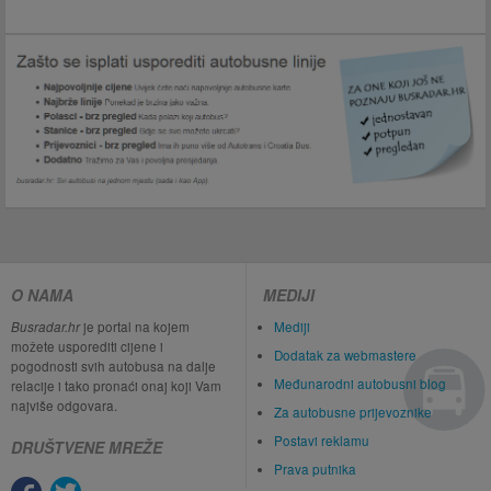
O NAMA
MEDIJI
Busradar.hr
je portal na kojem
Mediji
možete usporediti cijene i
Dodatak za webmastere
pogodnosti svih autobusa na dalje
Međunarodni autobusni blog
relacije i tako pronaći onaj koji Vam
najviše odgovara.
Za autobusne prijevoznike
Postavi reklamu
DRUŠTVENE MREŽE
Prava putnika