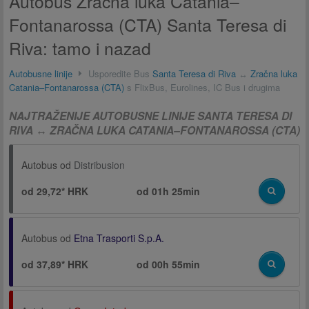
Autobus Zračna luka Catania–
Fontanarossa (CTA) Santa Teresa di
Riva: tamo i nazad
Autobusne linije
Usporedite Bus
Santa Teresa di Riva
↔
Zračna luka
Catania–Fontanarossa (CTA)
s FlixBus, Eurolines, IC Bus i drugima
NAJTRAŽENIJE AUTOBUSNE LINIJE SANTA TERESA DI
RIVA ↔ ZRAČNA LUKA CATANIA–FONTANAROSSA (CTA)
Autobus od
Distribusion
od 29,72* HRK
od
01h 25min
Autobus od
Etna Trasporti S.p.A.
od 37,89* HRK
od
00h 55min