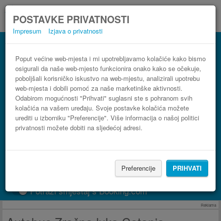
POSTAVKE PRIVATNOSTI
Impresum
Izjava o privatnosti
Autobus Santa Teresa di Riva Zračna luka
Catania–Fontanarossa (CTA)
Poput većine web-mjesta i mi upotrebljavamo kolačiće kako bismo
osigurali da naše web-mjesto funkcionira onako kako se očekuje,
3 koraka do najpovoljnije autobusne karte
poboljšali korisničko iskustvo na web-mjestu, analizirali upotrebu
web-mjesta i dobili pomoć za naše marketinške aktivnosti.
Odabirom mogućnosti "Prihvati" suglasni ste s pohranom svih
kolačića na vašem uređaju. Svoje postavke kolačića možete
urediti u izborniku "Preferencije". Više informacija o našoj politici
privatnosti možete dobiti na sljedećoj adresi.
Preferencije
PRIHVATI
PRONAĐI LINIJU
Potraži smještaj s Booking.com
Reklama