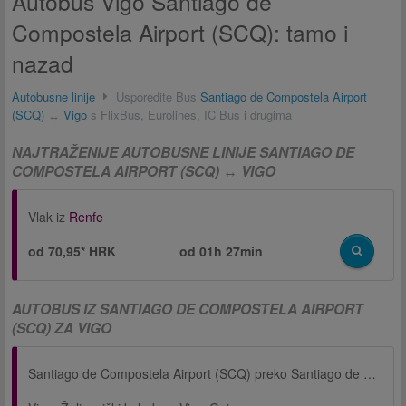
Autobus Vigo Santiago de
Compostela Airport (SCQ): tamo i
nazad
Autobusne linije
Usporedite Bus
Santiago de Compostela Airport
(SCQ)
↔
Vigo
s FlixBus, Eurolines, IC Bus i drugima
NAJTRAŽENIJE AUTOBUSNE LINIJE SANTIAGO DE
COMPOSTELA AIRPORT (SCQ) ↔ VIGO
Vlak iz
Renfe
od 70,95* HRK
od
01h 27min
AUTOBUS IZ SANTIAGO DE COMPOSTELA AIRPORT
(SCQ) ZA VIGO
Santiago de Compostela Airport (SCQ) preko Santiago de Compostela, Željeznički kolodvor