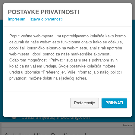
POSTAVKE PRIVATNOSTI
Impresum
Izjava o privatnosti
Autobus Santiago de Compostela Airport
(SCQ) Vigo
Poput većine web-mjesta i mi upotrebljavamo kolačiće kako bismo
osigurali da naše web-mjesto funkcionira onako kako se očekuje,
3 koraka do najpovoljnije autobusne karte
poboljšali korisničko iskustvo na web-mjestu, analizirali upotrebu
web-mjesta i dobili pomoć za naše marketinške aktivnosti.
Odabirom mogućnosti "Prihvati" suglasni ste s pohranom svih
kolačića na vašem uređaju. Svoje postavke kolačića možete
urediti u izborniku "Preferencije". Više informacija o našoj politici
privatnosti možete dobiti na sljedećoj adresi.
Preferencije
PRIHVATI
PRONAĐI LINIJU
Potraži smještaj s Booking.com
Reklama