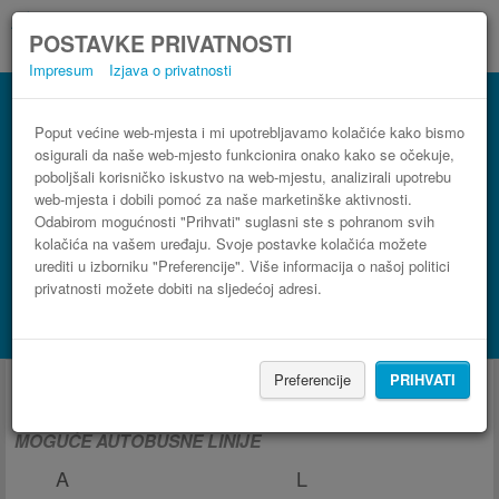
POSTAVKE PRIVATNOSTI
Impresum
Izjava o privatnosti
Poput većine web-mjesta i mi upotrebljavamo kolačiće kako bismo
osigurali da naše web-mjesto funkcionira onako kako se očekuje,
poboljšali korisničko iskustvo na web-mjestu, analizirali upotrebu
web-mjesta i dobili pomoć za naše marketinške aktivnosti.
Odabirom mogućnosti "Prihvati" suglasni ste s pohranom svih
kolačića na vašem uređaju. Svoje postavke kolačića možete
urediti u izborniku "Preferencije". Više informacija o našoj politici
privatnosti možete dobiti na sljedećoj adresi.
PRONAĐI LINIJU
Potraži smještaj s Booking.com
Autobus iz i za Sozopol
Preferencije
PRIHVATI
MOGUĆE AUTOBUSNE LINIJE
A
L