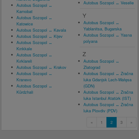
Autobus Sozopol ↔ Veselie
Autobus Sozopol ↔
Karnobat
Y
Autobus Sozopol ↔
Autobus Sozopol ↔
Katowice
Yablanitsa, Bugarska
Autobus Sozopol ↔ Kavala
Autobus Sozopol ↔ Yasna
Autobus Sozopol ↔ Kijev
polyana
Autobus Sozopol ↔
Kırıkkale
Z
Autobus Sozopol ↔
Kırklareli
Autobus Sozopol ↔
Autobus Sozopol ↔ Krakov
Zlatograd
Autobus Sozopol ↔
Autobus Sozopol ↔ Zračna
Kranevo
luka Gdanjsk Lech-Wałęsa
Autobus Sozopol ↔
(GDN)
Kŭrdzhali
Autobus Sozopol ↔ Zračna
luka Istanbul Atatürk (IST)
Autobus Sozopol ↔ Zračna
luka Plovdiv (PDV)
«
1
2
3
»