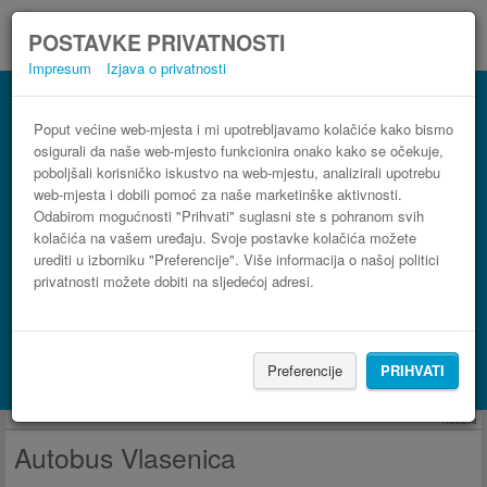
POSTAVKE PRIVATNOSTI
Impresum
Izjava o privatnosti
Autobus Vlasenica
3 koraka do najpovoljnije autobusne karte
Poput većine web-mjesta i mi upotrebljavamo kolačiće kako bismo
osigurali da naše web-mjesto funkcionira onako kako se očekuje,
poboljšali korisničko iskustvo na web-mjestu, analizirali upotrebu
web-mjesta i dobili pomoć za naše marketinške aktivnosti.
Odabirom mogućnosti "Prihvati" suglasni ste s pohranom svih
kolačića na vašem uređaju. Svoje postavke kolačića možete
urediti u izborniku "Preferencije". Više informacija o našoj politici
privatnosti možete dobiti na sljedećoj adresi.
PRONAĐI LINIJU
Preferencije
PRIHVATI
Potraži smještaj s Booking.com
Reklama
Autobus Vlasenica