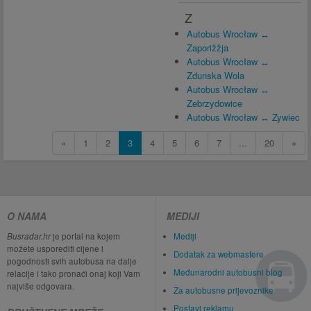
Z
Autobus Wrocław ↔
Zaporižžja
Autobus Wrocław ↔
Zdunska Wola
Autobus Wrocław ↔
Zebrzydowice
Autobus Wrocław ↔ Zywiec
«
1
2
3
4
5
6
7
...
20
»
O NAMA
MEDIJI
Busradar.hr
je portal na kojem
Mediji
možete usporediti cijene i
Dodatak za webmastere
pogodnosti svih autobusa na dalje
Međunarodni autobusni blog
relacije i tako pronaći onaj koji Vam
najviše odgovara.
Za autobusne prijevoznike
Postavi reklamu