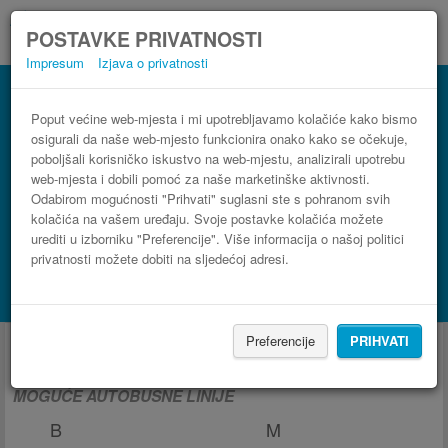
POSTAVKE PRIVATNOSTI
Impresum
Izjava o privatnosti
Poput većine web-mjesta i mi upotrebljavamo kolačiće kako bismo
osigurali da naše web-mjesto funkcionira onako kako se očekuje,
poboljšali korisničko iskustvo na web-mjestu, analizirali upotrebu
web-mjesta i dobili pomoć za naše marketinške aktivnosti.
Odabirom mogućnosti "Prihvati" suglasni ste s pohranom svih
kolačića na vašem uređaju. Svoje postavke kolačića možete
urediti u izborniku "Preferencije". Više informacija o našoj politici
privatnosti možete dobiti na sljedećoj adresi.
PRONAĐI LINIJU
Potraži smještaj s Booking.com
Autobus iz i za Wrocław
Preferencije
PRIHVATI
MOGUĆE AUTOBUSNE LINIJE
B
M