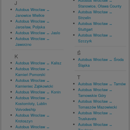
Autobus Wrocław ↔
J
Stanowice, Oława County
Autobus Wrocław ↔
Autobus Wrocław ↔
Janowice Wielkie
Strzelin
Autobus Wrocław ↔
Autobus Wrocław ↔
Jarosław, Poljska
Stuttgart
Autobus Wrocław ↔ Jaslo
Autobus Wrocław ↔
Autobus Wrocław ↔
Szczyrk
Jaworzno
Ś
K
Autobus Wrocław ↔ Środa
Autobus Wrocław ↔ Kalisz
Śląska
Autobus Wrocław ↔
Kamień Pomorski
T
Autobus Wrocław ↔
Autobus Wrocław ↔ Tarnów
Kamieniec Ząbkowicki
Autobus Wrocław ↔
Autobus Wrocław ↔ Konin
Tarnowskie Góry
Autobus Wrocław ↔
Autobus Wrocław ↔
Kostomłoty, Lublin
Tomaszów Mazowiecki
Voivodeship
Autobus Wrocław ↔
Autobus Wrocław ↔
Truskavets
Krotoszyn
Autobus Wrocław ↔
Autobus Wrocław ↔