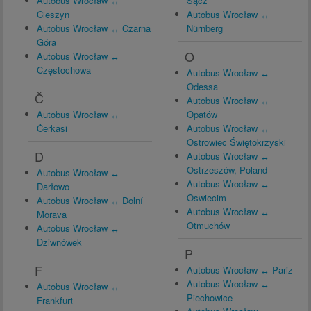
Autobus Wrocław ↔
Sącz
Cieszyn
Autobus Wrocław ↔
Autobus Wrocław ↔ Czarna
Nürnberg
Góra
O
Autobus Wrocław ↔
Częstochowa
Autobus Wrocław ↔
Odessa
Č
Autobus Wrocław ↔
Autobus Wrocław ↔
Opatów
Čerkasi
Autobus Wrocław ↔
Ostrowiec Świętokrzyski
D
Autobus Wrocław ↔
Ostrzeszów, Poland
Autobus Wrocław ↔
Autobus Wrocław ↔
Darłowo
Oswiecim
Autobus Wrocław ↔ Dolní
Autobus Wrocław ↔
Morava
Otmuchów
Autobus Wrocław ↔
Dziwnówek
P
F
Autobus Wrocław ↔ Pariz
Autobus Wrocław ↔
Autobus Wrocław ↔
Piechowice
Frankfurt