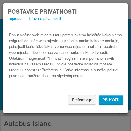
POSTAVKE PRIVATNOSTI
Impresum
Izjava o privatnosti
Autobus Island
3 koraka do najpovoljnije autobusne karte
Poput većine web-mjesta i mi upotrebljavamo kolačiće kako bismo
osigurali da naše web-mjesto funkcionira onako kako se očekuje,
poboljšali korisničko iskustvo na web-mjestu, analizirali upotrebu
web-mjesta i dobili pomoć za naše marketinške aktivnosti.
Odabirom mogućnosti "Prihvati" suglasni ste s pohranom svih
kolačića na vašem uređaju. Svoje postavke kolačića možete
urediti u izborniku "Preferencije". Više informacija o našoj politici
privatnosti možete dobiti na sljedećoj adresi.
PRONAĐI LINIJU
Preferencije
PRIHVATI
Potraži smještaj s Booking.com
Reklama
Autobus Island