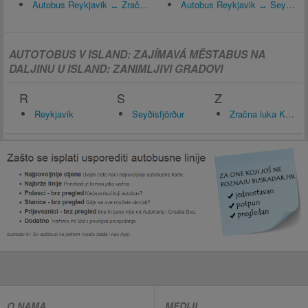
Autobus Reykjavik ↔ Zračna luka Keflavík (KEF)
Autobus Reykjavik ↔ Seyðisfjörður
AUTOTOBUS V ISLAND: ZAJÍMAVÁ MĚSTABUS NA
DALJINU U ISLAND: ZANIMLJIVI GRADOVI
R
S
Z
Reykjavik
Seyðisfjörður
Zračna luka Keflavík (KEF)
O NAMA
MEDIJI