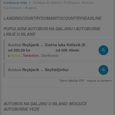
Autobusne linije
Autobus do Island s FlixBusom, Arrivom,
Eurolinesom i drugima
LANDINGCOUNTRYDOMAINTOCOUNTRYHEADLINE
POPULARNI AUTOBUSI NA DALJINU I AUTOBUSNE
LINIJE U ISLAND
Autobus
Reykjavik
↔
Zračna luka Keflavík (KEF)
od 200,59 kn
od
00h 45min
s
Flybus
,
Terravision
,
Distribusion
Autobus
Reykjavik
↔
Seyðisfjörður
*Cijene uključuju PDV - moguće su promjene
AUTOBUS NA DALJINU U ISLAND: MOGUĆE
AUTOBUSNE VEZE