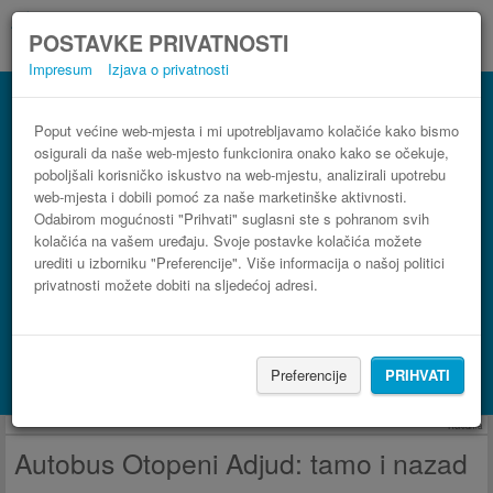
POSTAVKE PRIVATNOSTI
Impresum
Izjava o privatnosti
Autobus Adjud Otopeni
3 koraka do najpovoljnije autobusne karte
Poput većine web-mjesta i mi upotrebljavamo kolačiće kako bismo
osigurali da naše web-mjesto funkcionira onako kako se očekuje,
poboljšali korisničko iskustvo na web-mjestu, analizirali upotrebu
web-mjesta i dobili pomoć za naše marketinške aktivnosti.
Odabirom mogućnosti "Prihvati" suglasni ste s pohranom svih
kolačića na vašem uređaju. Svoje postavke kolačića možete
urediti u izborniku "Preferencije". Više informacija o našoj politici
privatnosti možete dobiti na sljedećoj adresi.
PRONAĐI LINIJU
Preferencije
PRIHVATI
Potraži smještaj s Booking.com
Reklama
Autobus Otopeni Adjud: tamo i nazad