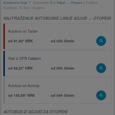
Autobusne linije
Usporedite Bus
Adjud
↔
Otopeni
s FlixBus,
Eurolines, IC Bus i drugima
NAJTRAŽENIJE AUTOBUSNE LINIJE ADJUD ↔ OTOPENI
Autobus od
Tarsin
od 91,90* HRK
od
03h 30min
Vlak iz
CFR Calatori
od 98,22* HRK
od
03h 25min
Autobus od
Autovip
od 145,69* HRK
od
04h 00min
AUTOBUS IZ ADJUD ZA OTOPENI