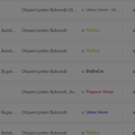
Otopeni preko Bukurešt-Otopeni Zračna luka (OTP)
s:
Union Ivkoni - Unibus
Giurgiu preko Ruse, Autobusna stanica Ruse, Ruse (Centralna Avtogara)
Otopeni preko Bukurešt
s:
FlixBus
Giurgiu preko Ruse, Autobusna stanica Ruse, Ruse (Centralna Avtogara)
Otopeni preko Bukurešt
s:
FlixBus
Giurgiu preko Ruse, Bugarska
Otopeni preko Bukurešt
s:
BlaBlaCar
Otopeni preko Bukurešt, Autobusna stanica, Hotel Horoskop, Bulevardul Dimitrie Cantemir 2
s:
Pegasus Group
Giurgiu preko Ruse, Bugarska
Otopeni preko Bukurešt
s:
Union Ivkoni
Giurgiu preko Ruse, Autobusna stanica Ruse, Ruse (Centralna Avtogara)
Otopeni preko Bukurešt
s:
FlixBus