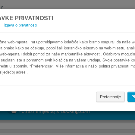
VKE PRIVATNOSTI
Izjava o privatnosti
Autobus Giurgiu Otopeni
3 koraka do najpovoljnije autobusne karte
ine web-mjesta i mi upotrebljavamo kolačiće kako bismo osigurali da naše 
ra onako kako se očekuje, poboljšali korisničko iskustvo na web-mjestu, analiz
web-mjesta i dobili pomoć za naše marketinške aktivnosti. Odabirom mogućn
" suglasni ste s pohranom svih kolačića na vašem uređaju. Svoje postavke ko
editi u izborniku "Preferencije". Više informacija o našoj politici privatnosti 
sljedećoj adresi.
Preferencije
P
PRONAĐI LINIJU
Potraži smještaj s Booking.com