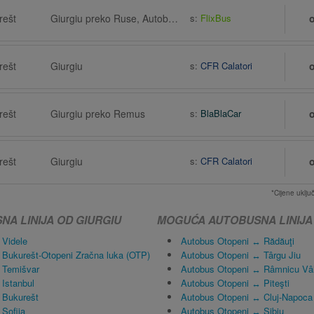
rešt
Giurgiu preko Ruse, Autobusna stanica Ruse, Ruse (Centralna Avtogara)
s:
FlixBus
rešt
Giurgiu
s:
CFR Calatori
rešt
Giurgiu preko Remus
s:
BlaBlaCar
rešt
Giurgiu
s:
CFR Calatori
*Cijene uklj
A LINIJA OD GIURGIU
MOGUĆA AUTOBUSNA LINIJA
 Videle
Autobus Otopeni ↔ Rădăuţi
 Bukurešt-Otopeni Zračna luka (OTP)
Autobus Otopeni ↔ Târgu Jiu
 Temišvar
Autobus Otopeni ↔ Râmnicu Vâ
Istanbul
Autobus Otopeni ↔ Piteşti
 Bukurešt
Autobus Otopeni ↔ Cluj-Napoca
Sofija
Autobus Otopeni ↔ Sibiu