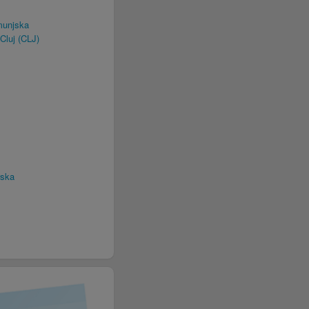
munjska
Cluj (CLJ)
rska