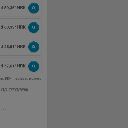
od 59,36* HRK
od 60,39* HRK
od 26,61* HRK
od 57,61* HRK
učuju PDV - moguće su promjene
 OD OTOPENI
lcea