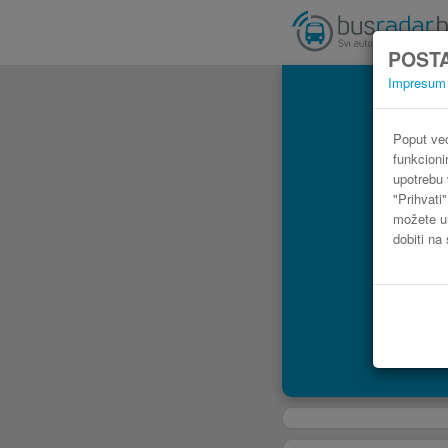
POSTA
Impresum
Poput već
funkcioni
upotrebu 
"Prihvati
možete ur
dobiti na 