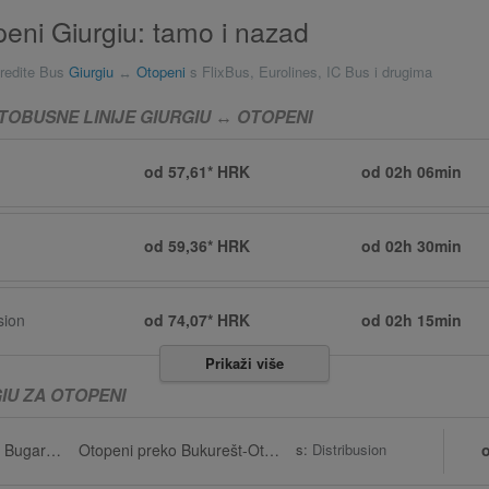
eni Giurgiu: tamo i nazad
redite Bus
Giurgiu
↔
Otopeni
s FlixBus, Eurolines, IC Bus i drugima
TOBUSNE LINIJE GIURGIU ↔ OTOPENI
od 57,61* HRK
od
02h 06min
od 59,36* HRK
od
02h 30min
sion
od 74,07* HRK
od
02h 15min
Prikaži više
IU ZA OTOPENI
Giurgiu preko Ruse, Bugarska
Otopeni preko Bukurešt-Otopeni Zračna luka (OTP)
s:
Distribusion