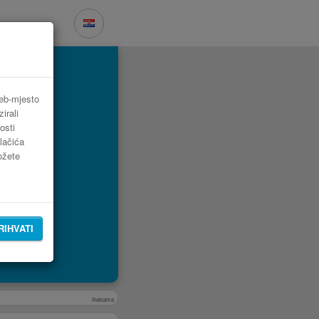
web-mjesto
irali
osti
lačića
možete
RIHVATI
Reklama