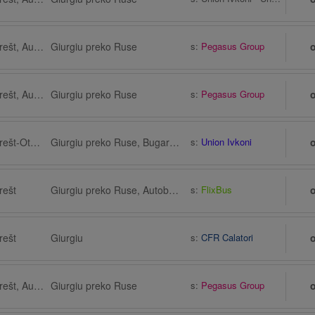
Otopeni preko Bukurešt, Autobusna stanica, Hotel Horoskop, Bulevardul Dimitrie Cantemir 2
Giurgiu preko Ruse
s:
Pegasus Group
Otopeni preko Bukurešt, Autobusna stanica, Hotel Horoskop, Bulevardul Dimitrie Cantemir 2
Giurgiu preko Ruse
s:
Pegasus Group
Otopeni preko Bukurešt-Otopeni Zračna luka (OTP)
Giurgiu preko Ruse, Bugarska
s:
Union Ivkoni
rešt
Giurgiu preko Ruse, Autobusna stanica Ruse, Ruse (Centralna Avtogara)
s:
FlixBus
rešt
Giurgiu
s:
CFR Calatori
Otopeni preko Bukurešt, Autobusna stanica, Hotel Horoskop, Bulevardul Dimitrie Cantemir 2
Giurgiu preko Ruse
s:
Pegasus Group