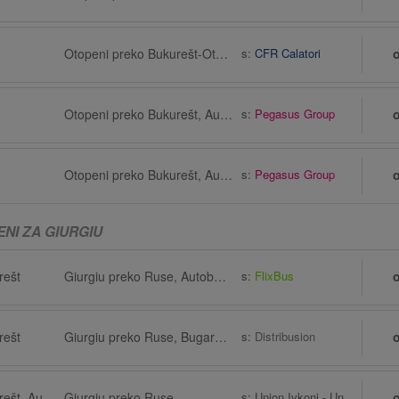
Otopeni preko Bukurešt-Otopeni Zračna luka (OTP)
s:
CFR Calatori
Otopeni preko Bukurešt, Autobusna stanica, Hotel Horoskop, Bulevardul Dimitrie Cantemir 2
s:
Pegasus Group
Otopeni preko Bukurešt, Autobusna stanica, Hotel Horoskop, Bulevardul Dimitrie Cantemir 2
s:
Pegasus Group
NI ZA GIURGIU
rešt
Giurgiu preko Ruse, Autobusna stanica Ruse, Ruse (Centralna Avtogara)
s:
FlixBus
rešt
Giurgiu preko Ruse, Bugarska
s:
Distribusion
Otopeni preko Bukurešt, Autobusna stanica, Terminal Memento bus
Giurgiu preko Ruse
s:
Union Ivkoni - Unibus