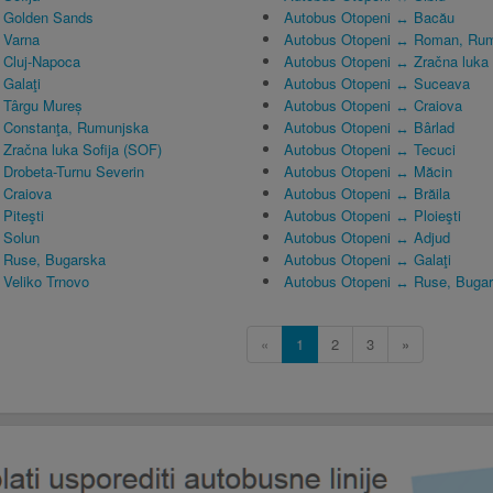
↔ Golden Sands
Autobus Otopeni ↔ Bacău
 Varna
Autobus Otopeni ↔ Roman, Ru
 Cluj-Napoca
Autobus Otopeni ↔ Zračna luka 
Galaţi
Autobus Otopeni ↔ Suceava
 Târgu Mureș
Autobus Otopeni ↔ Craiova
 Constanţa, Rumunjska
Autobus Otopeni ↔ Bârlad
Zračna luka Sofija (SOF)
Autobus Otopeni ↔ Tecuci
 Drobeta-Turnu Severin
Autobus Otopeni ↔ Măcin
 Craiova
Autobus Otopeni ↔ Brăila
Piteşti
Autobus Otopeni ↔ Ploieşti
 Solun
Autobus Otopeni ↔ Adjud
 Ruse, Bugarska
Autobus Otopeni ↔ Galaţi
 Veliko Trnovo
Autobus Otopeni ↔ Ruse, Buga
«
1
2
3
»