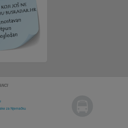
ANCI
u
tske za Njemačku