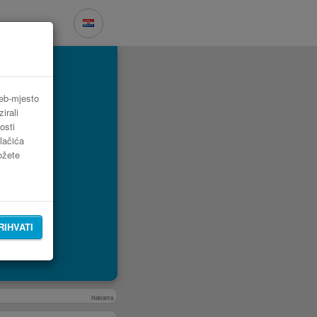
web-mjesto
irali
osti
lačića
možete
RIHVATI
Reklama