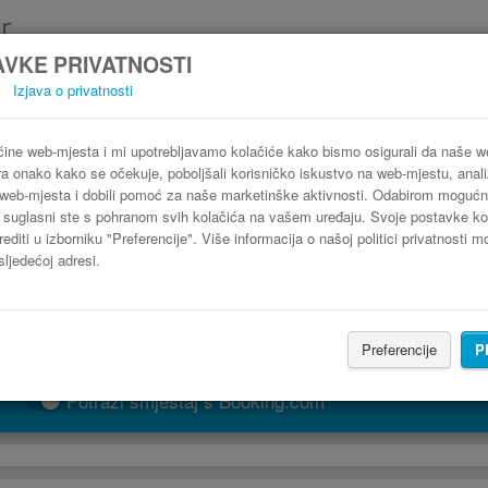
VKE PRIVATNOSTI
Izjava o privatnosti
Autobus Albacete Alcázar de San Juan
3 koraka do najpovoljnije autobusne karte
ine web-mjesta i mi upotrebljavamo kolačiće kako bismo osigurali da naše 
ra onako kako se očekuje, poboljšali korisničko iskustvo na web-mjestu, analiz
web-mjesta i dobili pomoć za naše marketinške aktivnosti. Odabirom mogućn
" suglasni ste s pohranom svih kolačića na vašem uređaju. Svoje postavke ko
editi u izborniku "Preferencije". Više informacija o našoj politici privatnosti 
sljedećoj adresi.
Preferencije
P
PRONAĐI LINIJU
Potraži smještaj s Booking.com