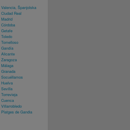
Valencia, Španjolska
 Ciudad Real
 Madrid
 Córdoba
 Getafe
 Toledo
 Tomelloso
↔ Gandía
 Alicante
 Zaragoza
↔ Málaga
↔ Granada
↔ Socuéllamos
 Huelva
Sevilla
Torrevieja
↔ Cuenca
Villarrobledo
 Platges de Gandia