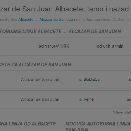
zar de San Juan Albacete: tamo i nazad
redite Bus
Albacete
↔
Alcázar de San Juan
s FlixBus, Eurolines, IC Bus i d
TOBUSNE LINIJE ALBACETE ↔ ALCÁZAR DE SAN JUAN
od 111,44* HRK
od
01h 07min
CETE ZA ALCÁZAR DE SAN JUAN
Alcázar de San Juan
s:
BlaBlaCar
Alcázar de San Juan
s:
Renfe
o
*Cijene uklj
A LINIJA OD ALBACETE
MOGUĆA AUTOBUSNA LINIJA
SAN JUAN