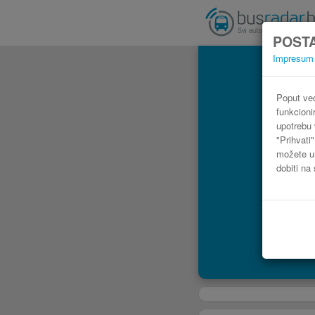
POSTA
Impresum
Poput već
funkcioni
upotrebu 
"Prihvati
možete ur
dobiti na 