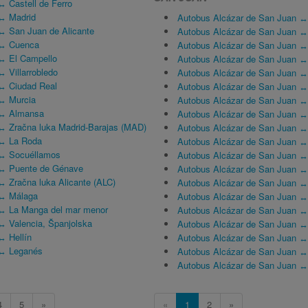
↔ Castell de Ferro
↔ Madrid
Autobus Alcázar de San Juan ↔ 
↔ San Juan de Alicante
Autobus Alcázar de San Juan ↔
 ↔ Cuenca
Autobus Alcázar de San Juan ↔
↔ El Campello
Autobus Alcázar de San Juan ↔
 Villarrobledo
Autobus Alcázar de San Juan ↔
↔ Ciudad Real
Autobus Alcázar de San Juan ↔
↔ Murcia
Autobus Alcázar de San Juan ↔
 ↔ Almansa
Autobus Alcázar de San Juan 
↔ Zračna luka Madrid-Barajas (MAD)
Autobus Alcázar de San Juan ↔
 ↔ La Roda
Autobus Alcázar de San Juan ↔
 ↔ Socuéllamos
Autobus Alcázar de San Juan 
 ↔ Puente de Génave
Autobus Alcázar de San Juan 
↔ Zračna luka Alicante (ALC)
Autobus Alcázar de San Juan 
 ↔ Málaga
Autobus Alcázar de San Juan ↔
 ↔ La Manga del mar menor
Autobus Alcázar de San Juan ↔ 
↔ Valencia, Španjolska
Autobus Alcázar de San Juan ↔ 
↔ Hellín
Autobus Alcázar de San Juan 
 ↔ Leganés
Autobus Alcázar de San Juan ↔ 
Autobus Alcázar de San Juan ↔
4
5
»
«
1
2
»