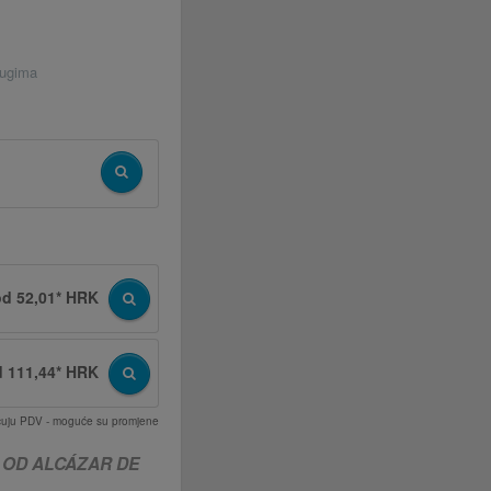
rugima
od 52,01* HRK
d 111,44* HRK
učuju PDV - moguće su promjene
 OD ALCÁZAR DE