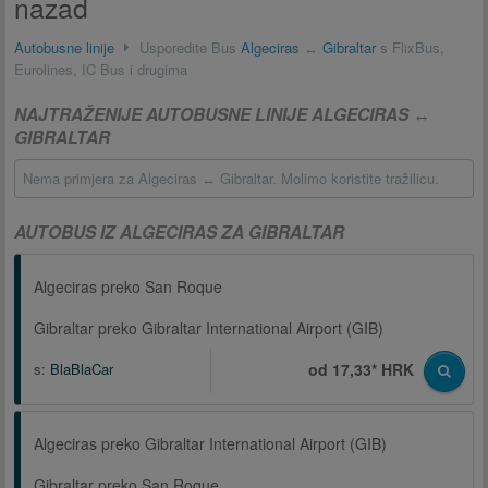
nazad
Autobusne linije
Usporedite Bus
Algeciras
↔
Gibraltar
s FlixBus,
Eurolines, IC Bus i drugima
NAJTRAŽENIJE AUTOBUSNE LINIJE ALGECIRAS ↔
GIBRALTAR
Nema primjera za Algeciras ↔ Gibraltar. Molimo koristite tražilicu.
AUTOBUS IZ ALGECIRAS ZA GIBRALTAR
Algeciras preko San Roque
Gibraltar preko Gibraltar International Airport (GIB)
s:
BlaBlaCar
od 17,33* HRK
Algeciras preko Gibraltar International Airport (GIB)
Gibraltar preko San Roque