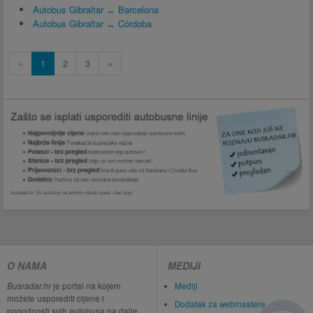
Autobus Gibraltar ↔ Barcelona
Autobus Gibraltar ↔ Córdoba
«
1
2
3
»
O NAMA
MEDIJI
Busradar.hr
je portal na kojem
Mediji
možete usporediti cijene i
Dodatak za webmastere
pogodnosti svih autobusa na dalje