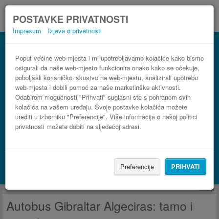
POSTAVKE PRIVATNOSTI
Impresum
Izjava o privatnosti
Autobus Algeciras Gibraltar
3 koraka do najpovoljnije autobusne karte
Poput većine web-mjesta i mi upotrebljavamo kolačiće kako bismo
osigurali da naše web-mjesto funkcionira onako kako se očekuje,
poboljšali korisničko iskustvo na web-mjestu, analizirali upotrebu
web-mjesta i dobili pomoć za naše marketinške aktivnosti.
Odabirom mogućnosti "Prihvati" suglasni ste s pohranom svih
kolačića na vašem uređaju. Svoje postavke kolačića možete
urediti u izborniku "Preferencije". Više informacija o našoj politici
privatnosti možete dobiti na sljedećoj adresi.
PRONAĐI LINIJU
Preferencije
PRIHVATI
Potraži smještaj s Booking.com
Reklama
Autobus Gibraltar Algeciras: tamo i