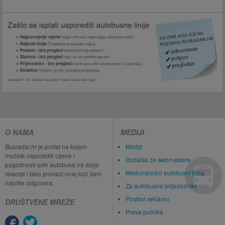
O NAMA
MEDIJI
Busradar.hr
je portal na kojem
Mediji
možete usporediti cijene i
Dodatak za webmastere
pogodnosti svih autobusa na dalje
Međunarodni autobusni blog
relacije i tako pronaći onaj koji Vam
najviše odgovara.
Za autobusne prijevoznike
Postavi reklamu
DRUŠTVENE MREŽE
Prava putnika