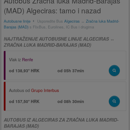
Autobus Zračna luka Madrid-Barajas
(MAD) Algeciras: tamo i nazad
Autobusne linije
Usporedite Bus
Algeciras
↔
Zračna luka Madrid-
Barajas (MAD)
s FlixBus, Eurolines, IC Bus i drugima
NAJTRAŽENIJE AUTOBUSNE LINIJE ALGECIRAS ↔
ZRAČNA LUKA MADRID-BARAJAS (MAD)
Vlak iz
Renfe
od 138,93* HRK
od
05h 37min
Autobus od
Grupo Interbus
od 157,50* HRK
od
08h 30min
AUTOBUS IZ ALGECIRAS ZA ZRAČNA LUKA MADRID-
BARAJAS (MAD)