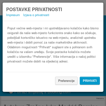
POSTAVKE PRIVATNOSTI
Impresum
Izjava o privatnosti
Autobus Algeciras Zračna luka Madrid-
Barajas (MAD)
Poput većine web-mjesta i mi upotrebljavamo kolačiće kako bismo
osigurali da naše web-mjesto funkcionira onako kako se očekuje,
3 koraka do najpovoljnije autobusne karte
poboljšali korisničko iskustvo na web-mjestu, analizirali upotrebu
web-mjesta i dobili pomoć za naše marketinške aktivnosti.
Odabirom mogućnosti "Prihvati" suglasni ste s pohranom svih
kolačića na vašem uređaju. Svoje postavke kolačića možete
urediti u izborniku "Preferencije". Više informacija o našoj politici
privatnosti možete dobiti na sljedećoj adresi.
Preferencije
PRIHVATI
PRONAĐI LINIJU
Potraži smještaj s Booking.com
Reklama