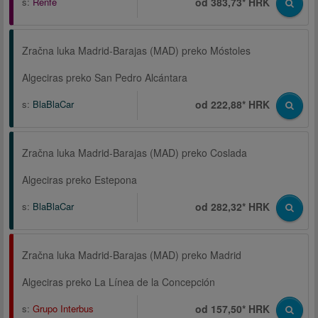
s:
Renfe
od 383,73* HRK
Zračna luka Madrid-Barajas (MAD) preko Móstoles
Algeciras preko San Pedro Alcántara
s:
BlaBlaCar
od 222,88* HRK
Zračna luka Madrid-Barajas (MAD) preko Coslada
Algeciras preko Estepona
s:
BlaBlaCar
od 282,32* HRK
Zračna luka Madrid-Barajas (MAD) preko Madrid
Algeciras preko La Línea de la Concepción
s:
Grupo Interbus
od 157,50* HRK