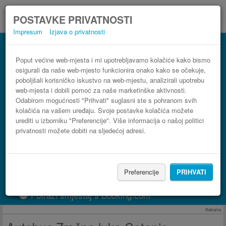
POSTAVKE PRIVATNOSTI
Impresum
Izjava o privatnosti
Autobus Arenella, Siracusa Zračna luka
Catania–Fontanarossa (CTA)
Poput većine web-mjesta i mi upotrebljavamo kolačiće kako bismo
osigurali da naše web-mjesto funkcionira onako kako se očekuje,
3 koraka do najpovoljnije autobusne karte
poboljšali korisničko iskustvo na web-mjestu, analizirali upotrebu
web-mjesta i dobili pomoć za naše marketinške aktivnosti.
Odabirom mogućnosti "Prihvati" suglasni ste s pohranom svih
kolačića na vašem uređaju. Svoje postavke kolačića možete
urediti u izborniku "Preferencije". Više informacija o našoj politici
privatnosti možete dobiti na sljedećoj adresi.
Preferencije
PRIHVATI
PRONAĐI LINIJU
Potraži smještaj s Booking.com
Reklama