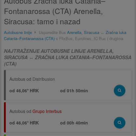
Autobus Zračna luka Catania–
Fontanarossa (CTA) Arenella,
Siracusa: tamo i nazad
Autobusne linije
Usporedite Bus
Arenella, Siracusa
↔
Zračna luka
Catania–Fontanarossa (CTA)
s FlixBus, Eurolines, IC Bus i drugima
NAJTRAŽENIJE AUTOBUSNE LINIJE ARENELLA,
SIRACUSA ↔ ZRAČNA LUKA CATANIA–FONTANAROSSA
(CTA)
Autobus od
Distribusion
od 46,06* HRK
od
01h 50min
Autobus od
Grupo Interbus
od 46,06* HRK
od
00h 40min