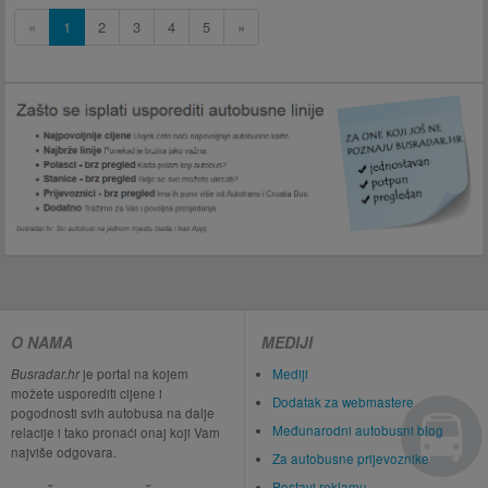
«
1
2
3
4
5
»
O NAMA
MEDIJI
Busradar.hr
je portal na kojem
Mediji
možete usporediti cijene i
Dodatak za webmastere
pogodnosti svih autobusa na dalje
Međunarodni autobusni blog
relacije i tako pronaći onaj koji Vam
najviše odgovara.
Za autobusne prijevoznike
Postavi reklamu