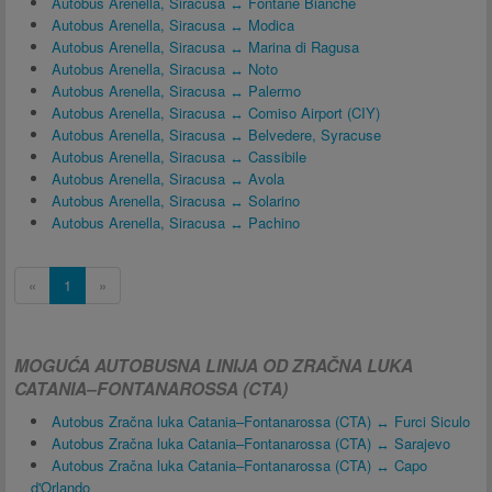
Autobus Arenella, Siracusa ↔ Fontane Bianche
Autobus Arenella, Siracusa ↔ Modica
Autobus Arenella, Siracusa ↔ Marina di Ragusa
Autobus Arenella, Siracusa ↔ Noto
Autobus Arenella, Siracusa ↔ Palermo
Autobus Arenella, Siracusa ↔ Comiso Airport (CIY)
Autobus Arenella, Siracusa ↔ Belvedere, Syracuse
Autobus Arenella, Siracusa ↔ Cassibile
Autobus Arenella, Siracusa ↔ Avola
Autobus Arenella, Siracusa ↔ Solarino
Autobus Arenella, Siracusa ↔ Pachino
«
1
»
MOGUĆA AUTOBUSNA LINIJA OD ZRAČNA LUKA
CATANIA–FONTANAROSSA (CTA)
Autobus Zračna luka Catania–Fontanarossa (CTA) ↔ Furci Siculo
Autobus Zračna luka Catania–Fontanarossa (CTA) ↔ Sarajevo
Autobus Zračna luka Catania–Fontanarossa (CTA) ↔ Capo
d'Orlando