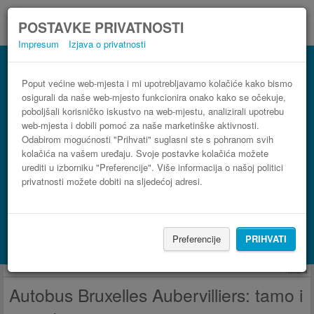
POSTAVKE PRIVATNOSTI
Impresum
Izjava o privatnosti
Autobus Aubervilliers Bruxelles
3 koraka do najpovoljnije autobusne karte
Poput većine web-mjesta i mi upotrebljavamo kolačiće kako bismo
osigurali da naše web-mjesto funkcionira onako kako se očekuje,
poboljšali korisničko iskustvo na web-mjestu, analizirali upotrebu
web-mjesta i dobili pomoć za naše marketinške aktivnosti.
Odabirom mogućnosti "Prihvati" suglasni ste s pohranom svih
kolačića na vašem uređaju. Svoje postavke kolačića možete
urediti u izborniku "Preferencije". Više informacija o našoj politici
privatnosti možete dobiti na sljedećoj adresi.
PRONAĐI LINIJU
Preferencije
PRIHVATI
Potraži smještaj s Booking.com
Reklama
Autobus Bruxelles Aubervilliers: tamo i