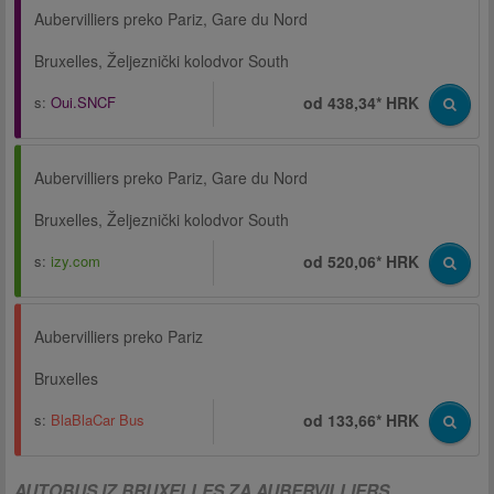
Aubervilliers preko Pariz, Gare du Nord
Bruxelles, Željeznički kolodvor South
s:
Oui.SNCF
od 438,34* HRK
Aubervilliers preko Pariz, Gare du Nord
Bruxelles, Željeznički kolodvor South
s:
izy.com
od 520,06* HRK
Aubervilliers preko Pariz
Bruxelles
s:
BlaBlaCar Bus
od 133,66* HRK
AUTOBUS IZ BRUXELLES ZA AUBERVILLIERS