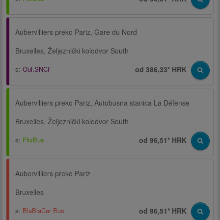
Aubervilliers preko Pariz, Gare du Nord
Bruxelles, Željeznički kolodvor South
s:
Oui.SNCF
od 386,33* HRK
Aubervilliers preko Pariz, Autobusna stanica La Défense
Bruxelles, Željeznički kolodvor South
s:
FlixBus
od 96,51* HRK
Aubervilliers preko Pariz
Bruxelles
s:
BlaBlaCar Bus
od 96,51* HRK