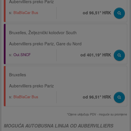
Aubervilliers preko Pariz
s:
BlaBlaCar Bus
od 96,51* HRK
Bruxelles, Željeznički kolodvor South
Aubervilliers preko Pariz, Gare du Nord
s:
Oui.SNCF
od 401,19* HRK
Bruxelles
Aubervilliers preko Pariz
s:
BlaBlaCar Bus
od 96,51* HRK
*Cijene uključuju PDV - moguće su promjene
MOGUĆA AUTOBUSNA LINIJA OD AUBERVILLIERS