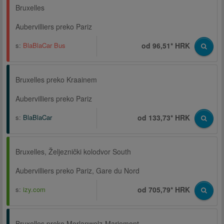
Bruxelles
Aubervilliers preko Pariz
s:
BlaBlaCar Bus
od 96,51* HRK
Bruxelles preko Kraainem
Aubervilliers preko Pariz
s:
BlaBlaCar
od 133,73* HRK
Bruxelles, Željeznički kolodvor South
Aubervilliers preko Pariz, Gare du Nord
s:
izy.com
od 705,79* HRK
Bruxelles preko Morlanwelz-Mariemont