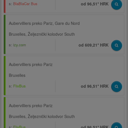
s:
BlaBlaCar Bus
od 96,51* HRK
Aubervilliers preko Pariz, Gare du Nord
Bruxelles, Željeznički kolodvor South
s:
izy.com
od 609,21* HRK
Aubervilliers preko Pariz
Bruxelles
s:
FlixBus
od 96,51* HRK
Aubervilliers preko Pariz
Bruxelles, Željeznički kolodvor South
s:
FlixBus
od 96,51* HRK