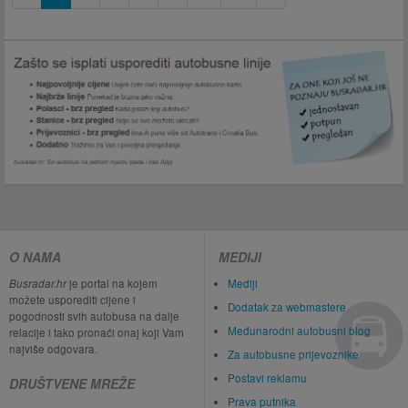
O NAMA
MEDIJI
Busradar.hr
je portal na kojem
Mediji
možete usporediti cijene i
Dodatak za webmastere
pogodnosti svih autobusa na dalje
Međunarodni autobusni blog
relacije i tako pronaći onaj koji Vam
najviše odgovara.
Za autobusne prijevoznike
Postavi reklamu
DRUŠTVENE MREŽE
Prava putnika