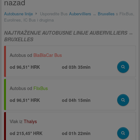
nazad
Autobusne linije
Usporedite Bus
Aubervilliers
↔
Bruxelles
s FlixBus,
Eurolines, IC Bus i drugima
NAJTRAŽENIJE AUTOBUSNE LINIJE AUBERVILLIERS ↔
BRUXELLES
Autobus od
BlaBlaCar Bus
od 96,51* HRK
od
03h 35min
Autobus od
FlixBus
od 96,51* HRK
od
04h 15min
Vlak iz
Thalys
od 215,45* HRK
od
01h 22min