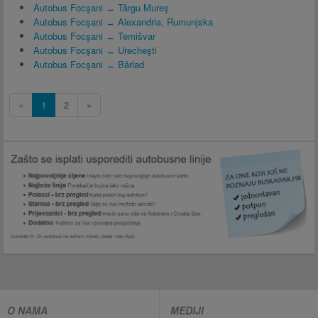
Autobus Focşani ↔ Târgu Mureș
Autobus Focşani ↔ Alexandria, Rumunjska
Autobus Focşani ↔ Temišvar
Autobus Focşani ↔ Urecheşti
Autobus Focşani ↔ Bârlad
«
1
2
»
O NAMA
MEDIJI