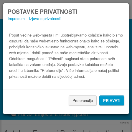
POSTAVKE PRIVATNOSTI
Impresum
Izjava o privatnosti
Autobus Bacău International Airport
(BCM) Focşani
Poput većine web-mjesta i mi upotrebljavamo kolačiće kako bismo
osigurali da naše web-mjesto funkcionira onako kako se očekuje,
3 koraka do najpovoljnije autobusne karte
poboljšali korisničko iskustvo na web-mjestu, analizirali upotrebu
web-mjesta i dobili pomoć za naše marketinške aktivnosti.
Odabirom mogućnosti "Prihvati" suglasni ste s pohranom svih
kolačića na vašem uređaju. Svoje postavke kolačića možete
urediti u izborniku "Preferencije". Više informacija o našoj politici
privatnosti možete dobiti na sljedećoj adresi.
Preferencije
PRIHVATI
PRONAĐI LINIJU
Potraži smještaj s Booking.com
Reklama