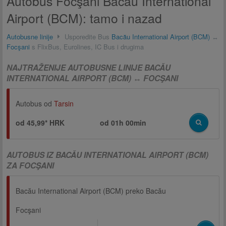
Autobus Focşani Bacău International
Airport (BCM): tamo i nazad
Autobusne linije
Usporedite Bus
Bacău International Airport (BCM)
↔
Focşani
s FlixBus, Eurolines, IC Bus i drugima
NAJTRAŽENIJE AUTOBUSNE LINIJE BACĂU
INTERNATIONAL AIRPORT (BCM) ↔ FOCŞANI
Autobus od
Tarsin
od 45,99* HRK
od
01h 00min
AUTOBUS IZ BACĂU INTERNATIONAL AIRPORT (BCM)
ZA FOCŞANI
Bacău International Airport (BCM) preko Bacău
Focşani