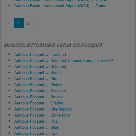
Autobus Bacău International Airport (BCM) ↔ Torino
«
1
2
»
MOGUĆA AUTOBUSNA LINIJA OD FOCŞANI
Autobus Focşani ↔ Frankfurt
Autobus Focşani ↔ Bukurešt-Otopeni Zračna luka (OTP)
Autobus Focşani ↔ Bukurešt
Autobus Focşani ↔ Bacău
Autobus Focşani ↔ Rim
Autobus Focşani ↔ Ploieşti
Autobus Focşani ↔ Suceava
Autobus Focşani ↔ Brașov
Autobus Focşani ↔ Oradea
Autobus Focşani ↔ Cluj-Napoca
Autobus Focşani ↔ Eforie Nord
Autobus Focşani ↔ Huşi
Autobus Focşani ↔ Sibiu
Autobus Focşani ↔ Iaşi