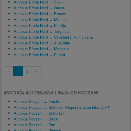
Autobus Eforie Nord ↔ Sibiu
Autobus Eforie Nord ↔ Onești
Autobus Eforie Nord ↔ Brașov
Autobus Eforie Nord ↔ Mamaia
Autobus Eforie Nord ↔ Bistrița
Autobus Eforie Nord ↔ Târgu Jiu
Autobus Eforie Nord ↔ Constanţa, Rumunjska
Autobus Eforie Nord ↔ Alba Iulia
Autobus Eforie Nord ↔ Mangalia
Autobus Eforie Nord ↔ Piteşti
«
1
2
»
MOGUĆA AUTOBUSNA LINIJA OD FOCŞANI
Autobus Focşani ↔ Frankfurt
Autobus Focşani ↔ Bukurešt-Otopeni Zračna luka (OTP)
Autobus Focşani ↔ Bukurešt
Autobus Focşani ↔ Bacău
Autobus Focşani ↔ Rim
Autobus Focşani ↔ Ploieşti