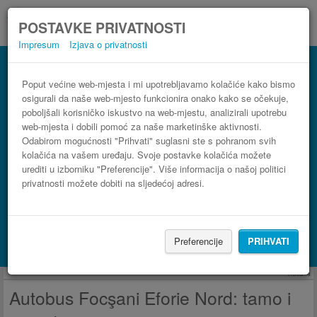
POSTAVKE PRIVATNOSTI
Impresum
Izjava o privatnosti
Autobus Eforie Nord Focşani
3 koraka do najpovoljnije autobusne karte
Poput većine web-mjesta i mi upotrebljavamo kolačiće kako bismo
osigurali da naše web-mjesto funkcionira onako kako se očekuje,
poboljšali korisničko iskustvo na web-mjestu, analizirali upotrebu
web-mjesta i dobili pomoć za naše marketinške aktivnosti.
Odabirom mogućnosti "Prihvati" suglasni ste s pohranom svih
kolačića na vašem uređaju. Svoje postavke kolačića možete
urediti u izborniku "Preferencije". Više informacija o našoj politici
privatnosti možete dobiti na sljedećoj adresi.
PRONAĐI LINIJU
Preferencije
PRIHVATI
Potraži smještaj s Booking.com
Reklama
Autobus Focşani Eforie Nord: tamo i