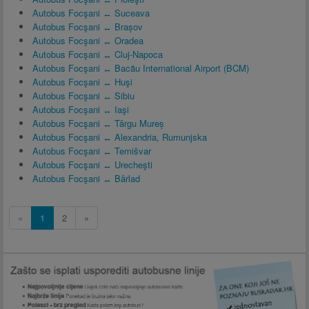
Autobus Focşani ↔ Suceava
Autobus Focşani ↔ Brașov
Autobus Focşani ↔ Oradea
Autobus Focşani ↔ Cluj-Napoca
Autobus Focşani ↔ Bacău International Airport (BCM)
Autobus Focşani ↔ Huşi
Autobus Focşani ↔ Sibiu
Autobus Focşani ↔ Iaşi
Autobus Focşani ↔ Târgu Mureș
Autobus Focşani ↔ Alexandria, Rumunjska
Autobus Focşani ↔ Temišvar
Autobus Focşani ↔ Urecheşti
Autobus Focşani ↔ Bârlad
«
1
2
»