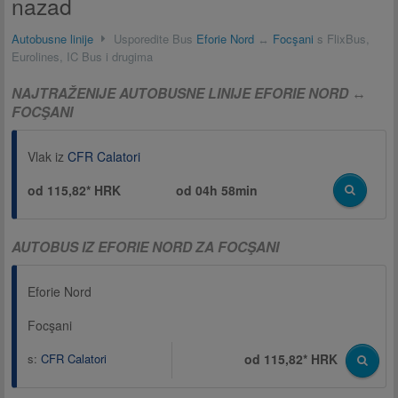
nazad
Autobusne linije
Usporedite Bus
Eforie Nord
↔
Focşani
s FlixBus,
Eurolines, IC Bus i drugima
NAJTRAŽENIJE AUTOBUSNE LINIJE EFORIE NORD ↔
FOCŞANI
Vlak iz
CFR Calatori
od 115,82* HRK
od
04h 58min
AUTOBUS IZ EFORIE NORD ZA FOCŞANI
Eforie Nord
Focşani
s:
CFR Calatori
od 115,82* HRK