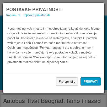
POSTAVKE PRIVATNOSTI
Impresum
Izjava o privatnosti
Autobus Beograd Tivat
3 koraka do najpovoljnije autobusne karte
Poput većine web-mjesta i mi upotrebljavamo kolačiće kako bismo
osigurali da naše web-mjesto funkcionira onako kako se očekuje,
poboljšali korisničko iskustvo na web-mjestu, analizirali upotrebu
web-mjesta i dobili pomoć za naše marketinške aktivnosti.
Odabirom mogućnosti "Prihvati" suglasni ste s pohranom svih
kolačića na vašem uređaju. Svoje postavke kolačića možete
urediti u izborniku "Preferencije". Više informacija o našoj politici
privatnosti možete dobiti na sljedećoj adresi.
PRONAĐI LINIJU
Preferencije
PRIHVATI
Potraži smještaj s Booking.com
Reklama
Autobus Tivat Beograd: tamo i nazad