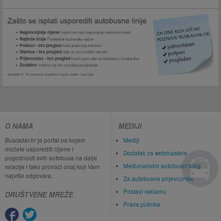
O NAMA
MEDIJI
Busradar.hr
je portal na kojem
Mediji
možete usporediti cijene i
Dodatak za webmastere
pogodnosti svih autobusa na dalje
Međunarodni autobusni blog
relacije i tako pronaći onaj koji Vam
najviše odgovara.
Za autobusne prijevoznike
Postavi reklamu
DRUŠTVENE MREŽE
Prava putnika