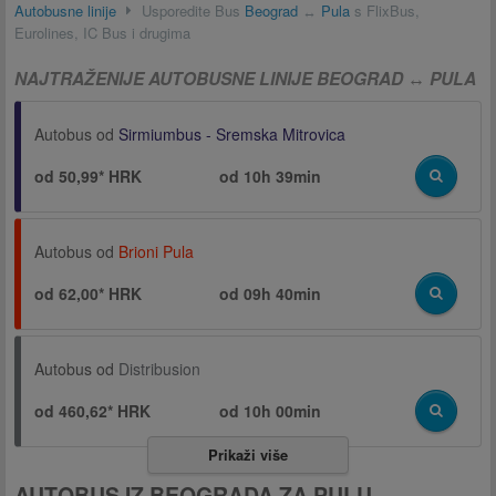
Autobusne linije
Usporedite Bus
Beograd
↔
Pula
s FlixBus,
Eurolines, IC Bus i drugima
NAJTRAŽENIJE AUTOBUSNE LINIJE BEOGRAD ↔ PULA
Autobus od
Sirmiumbus - Sremska Mitrovica
od 50,99* HRK
od
10h 39min
Autobus od
Brioni Pula
od 62,00* HRK
od
09h 40min
Autobus od
Distribusion
od 460,62* HRK
od
10h 00min
Prikaži više
AUTOBUS IZ BEOGRADA ZA PULU