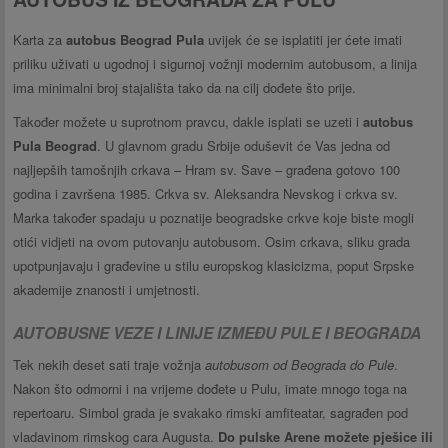
Karta za
autobus Beograd Pula
uvijek će se isplatiti jer ćete imati
priliku uživati u ugodnoj i sigurnoj vožnji modernim autobusom, a linija
ima minimalni broj stajališta tako da na cilj dođete što prije.
Također možete u suprotnom pravcu, dakle isplati se uzeti i
autobus
Pula Beograd
. U glavnom gradu Srbije oduševit će Vas jedna od
najljepših tamošnjih crkava – Hram sv. Save – građena gotovo 100
godina i završena 1985. Crkva sv. Aleksandra Nevskog i crkva sv.
Marka također spadaju u poznatije beogradske crkve koje biste mogli
otići vidjeti na ovom putovanju autobusom. Osim crkava, sliku grada
upotpunjavaju i građevine u stilu europskog klasicizma, poput Srpske
akademije znanosti i umjetnosti.
AUTOBUSNE VEZE I LINIJE IZMEĐU PULE I BEOGRADA
Tek nekih deset sati traje vožnja
autobusom od Beograda do Pule
.
Nakon što odmorni i na vrijeme dođete u Pulu, imate mnogo toga na
repertoaru. Simbol grada je svakako rimski amfiteatar, sagrađen pod
vladavinom rimskog cara Augusta.
Do pulske Arene možete pješice ili