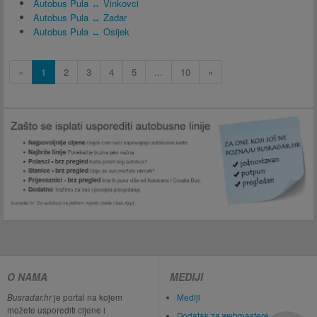
Autobus Pula ↔ Vinkovci
Autobus Pula ↔ Zadar
Autobus Pula ↔ Osijek
«
1
2
3
4
5
...
10
»
O NAMA
MEDIJI
Busradar.hr
je portal na kojem
Mediji
možete usporediti cijene i
Dodatak za webmastere