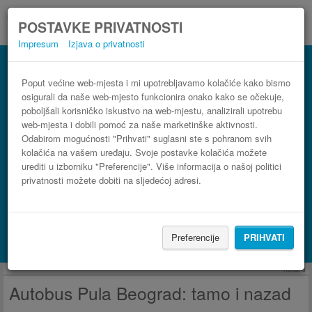
POSTAVKE PRIVATNOSTI
Impresum
Izjava o privatnosti
Autobus Beograd Pula
3 koraka do najpovoljnije autobusne karte
Poput većine web-mjesta i mi upotrebljavamo kolačiće kako bismo
osigurali da naše web-mjesto funkcionira onako kako se očekuje,
poboljšali korisničko iskustvo na web-mjestu, analizirali upotrebu
web-mjesta i dobili pomoć za naše marketinške aktivnosti.
Odabirom mogućnosti "Prihvati" suglasni ste s pohranom svih
kolačića na vašem uređaju. Svoje postavke kolačića možete
urediti u izborniku "Preferencije". Više informacija o našoj politici
privatnosti možete dobiti na sljedećoj adresi.
PRONAĐI LINIJU
Preferencije
PRIHVATI
Potraži smještaj s Booking.com
Reklama
Autobus Pula Beograd: tamo i nazad