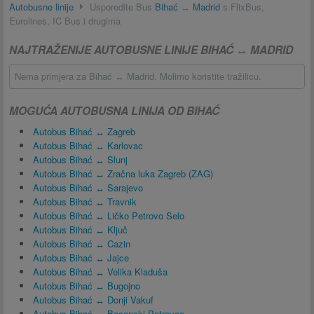
Autobusne linije
Usporedite Bus
Bihać
↔
Madrid
s FlixBus,
Eurolines, IC Bus i drugima
NAJTRAŽENIJE AUTOBUSNE LINIJE BIHAĆ ↔ MADRID
Nema primjera za Bihać ↔ Madrid. Molimo koristite tražilicu.
MOGUĆA AUTOBUSNA LINIJA OD BIHAĆ
Autobus Bihać ↔ Zagreb
Autobus Bihać ↔ Karlovac
Autobus Bihać ↔ Slunj
Autobus Bihać ↔ Zračna luka Zagreb (ZAG)
Autobus Bihać ↔ Sarajevo
Autobus Bihać ↔ Travnik
Autobus Bihać ↔ Ličko Petrovo Selo
Autobus Bihać ↔ Ključ
Autobus Bihać ↔ Cazin
Autobus Bihać ↔ Jajce
Autobus Bihać ↔ Velika Kladuša
Autobus Bihać ↔ Bugojno
Autobus Bihać ↔ Donji Vakuf
Autobus Bihać ↔ Bosanski Petrovac