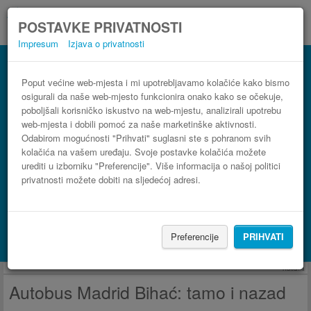
POSTAVKE PRIVATNOSTI
Impresum
Izjava o privatnosti
Autobus Bihać Madrid
3 koraka do najpovoljnije autobusne karte
Poput većine web-mjesta i mi upotrebljavamo kolačiće kako bismo
osigurali da naše web-mjesto funkcionira onako kako se očekuje,
poboljšali korisničko iskustvo na web-mjestu, analizirali upotrebu
web-mjesta i dobili pomoć za naše marketinške aktivnosti.
Odabirom mogućnosti "Prihvati" suglasni ste s pohranom svih
kolačića na vašem uređaju. Svoje postavke kolačića možete
urediti u izborniku "Preferencije". Više informacija o našoj politici
privatnosti možete dobiti na sljedećoj adresi.
PRONAĐI LINIJU
Preferencije
PRIHVATI
Potraži smještaj s Booking.com
Reklama
Autobus Madrid Bihać: tamo i nazad