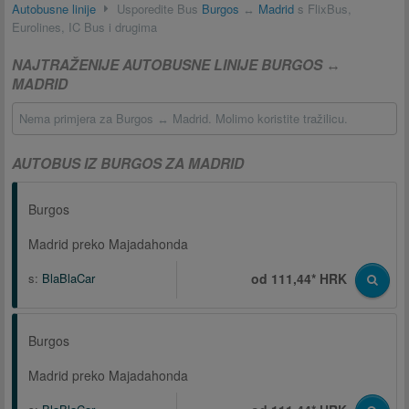
Autobusne linije
Usporedite Bus
Burgos
↔
Madrid
s FlixBus,
Eurolines, IC Bus i drugima
NAJTRAŽENIJE AUTOBUSNE LINIJE BURGOS ↔
MADRID
Nema primjera za Burgos ↔ Madrid. Molimo koristite tražilicu.
AUTOBUS IZ BURGOS ZA MADRID
Burgos
Madrid preko Majadahonda
s:
BlaBlaCar
od 111,44* HRK
Burgos
Madrid preko Majadahonda