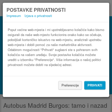
POSTAVKE PRIVATNOSTI
Impresum
Izjava o privatnosti
Autobus Burgos Madrid
3 koraka do najpovoljnije autobusne karte
Poput većine web-mjesta i mi upotrebljavamo kolačiće kako bismo
osigurali da naše web-mjesto funkcionira onako kako se očekuje,
poboljšali korisničko iskustvo na web-mjestu, analizirali upotrebu
web-mjesta i dobili pomoć za naše marketinške aktivnosti.
Odabirom mogućnosti "Prihvati" suglasni ste s pohranom svih
kolačića na vašem uređaju. Svoje postavke kolačića možete
urediti u izborniku "Preferencije". Više informacija o našoj politici
privatnosti možete dobiti na sljedećoj adresi.
PRONAĐI LINIJU
Preferencije
PRIHVATI
Potraži smještaj s Booking.com
Reklama
Autobus Madrid Burgos: tamo i nazad