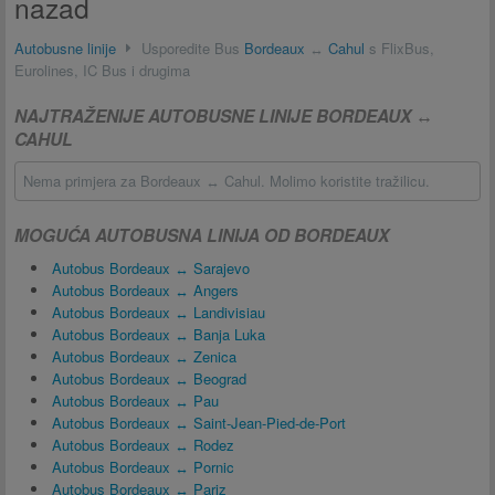
nazad
Autobusne linije
Usporedite Bus
Bordeaux
↔
Cahul
s FlixBus,
Eurolines, IC Bus i drugima
NAJTRAŽENIJE AUTOBUSNE LINIJE BORDEAUX ↔
CAHUL
Nema primjera za Bordeaux ↔ Cahul. Molimo koristite tražilicu.
MOGUĆA AUTOBUSNA LINIJA OD BORDEAUX
Autobus Bordeaux ↔ Sarajevo
Autobus Bordeaux ↔ Angers
Autobus Bordeaux ↔ Landivisiau
Autobus Bordeaux ↔ Banja Luka
Autobus Bordeaux ↔ Zenica
Autobus Bordeaux ↔ Beograd
Autobus Bordeaux ↔ Pau
Autobus Bordeaux ↔ Saint-Jean-Pied-de-Port
Autobus Bordeaux ↔ Rodez
Autobus Bordeaux ↔ Pornic
Autobus Bordeaux ↔ Pariz