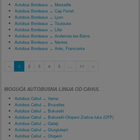
Autobus Bordeaux ↔ Marseille
Autobus Bordeaux ↔ Cap Ferret
Autobus Bordeaux ↔ Lyon
Autobus Bordeaux ↔ Toulouse
Autobus Bordeaux ↔ Lille
Autobus Bordeaux ↔ Andernos-les-Bains
Autobus Bordeaux ↔ Nantes
Autobus Bordeaux ↔ Arès, Francuska
«
1
2
3
4
5
...
11
»
MOGUĆA AUTOBUSNA LINIJA OD CAHUL
Autobus Cahul ↔ Varna
Autobus Cahul ↔ Bruxelles
Autobus Cahul ↔ Bukurešt
Autobus Cahul ↔ Bukurešt-Otopeni Zračna luka (OTP)
Autobus Cahul ↔ Galaţi
Autobus Cahul ↔ Giurgiulești
Autobus Cahul ↔ Otopeni