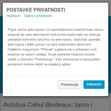
POSTAVKE PRIVATNOSTI
Impresum
Izjava o privatnosti
Autobus Bordeaux Cahul
3 koraka do najpovoljnije autobusne karte
Poput većine web-mjesta i mi upotrebljavamo kolačiće kako bismo
osigurali da naše web-mjesto funkcionira onako kako se očekuje,
poboljšali korisničko iskustvo na web-mjestu, analizirali upotrebu
web-mjesta i dobili pomoć za naše marketinške aktivnosti.
Odabirom mogućnosti "Prihvati" suglasni ste s pohranom svih
kolačića na vašem uređaju. Svoje postavke kolačića možete
urediti u izborniku "Preferencije". Više informacija o našoj politici
privatnosti možete dobiti na sljedećoj adresi.
PRONAĐI LINIJU
Preferencije
PRIHVATI
Potraži smještaj s Booking.com
Reklama
Autobus Cahul Bordeaux: tamo i