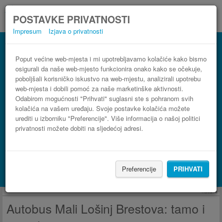
POSTAVKE PRIVATNOSTI
Impresum
Izjava o privatnosti
Autobus Brestova Mali Lošinj
3 koraka do najpovoljnije autobusne karte
Poput većine web-mjesta i mi upotrebljavamo kolačiće kako bismo
osigurali da naše web-mjesto funkcionira onako kako se očekuje,
poboljšali korisničko iskustvo na web-mjestu, analizirali upotrebu
web-mjesta i dobili pomoć za naše marketinške aktivnosti.
Odabirom mogućnosti "Prihvati" suglasni ste s pohranom svih
kolačića na vašem uređaju. Svoje postavke kolačića možete
urediti u izborniku "Preferencije". Više informacija o našoj politici
privatnosti možete dobiti na sljedećoj adresi.
PRONAĐI LINIJU
Preferencije
PRIHVATI
Potraži smještaj s Booking.com
Reklama
Autobus Mali Lošinj Brestova: tamo i