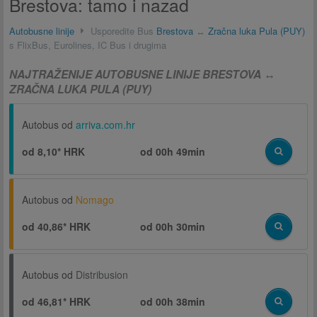
Brestova: tamo i nazad
Autobusne linije
Usporedite Bus
Brestova
↔
Zračna luka Pula (PUY)
s FlixBus, Eurolines, IC Bus i drugima
NAJTRAŽENIJE AUTOBUSNE LINIJE BRESTOVA ↔
ZRAČNA LUKA PULA (PUY)
Autobus od
arriva.com.hr
od 8,10* HRK
od
00h 49min
Autobus od
Nomago
od 40,86* HRK
od
00h 30min
Autobus od
Distribusion
od 46,81* HRK
od
00h 38min