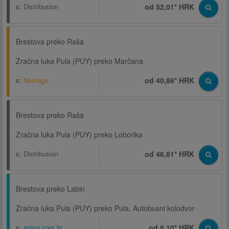
s:
Distribusion
od 52,01* HRK
Brestova preko Raša
Zračna luka Pula (PUY) preko Marčana
s:
Nomago
od 40,86* HRK
Brestova preko Raša
Zračna luka Pula (PUY) preko Loborika
s:
Distribusion
od 46,81* HRK
Brestova preko Labin
Zračna luka Pula (PUY) preko Pula, Autobusni kolodvor
s:
arriva.com.hr
od 8,10* HRK