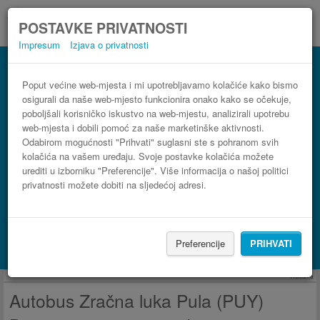
POSTAVKE PRIVATNOSTI
Impresum
Izjava o privatnosti
Autobus Brestova Zračna luka Pula (PUY)
3 koraka do najpovoljnije autobusne karte
Poput većine web-mjesta i mi upotrebljavamo kolačiće kako bismo
osigurali da naše web-mjesto funkcionira onako kako se očekuje,
poboljšali korisničko iskustvo na web-mjestu, analizirali upotrebu
web-mjesta i dobili pomoć za naše marketinške aktivnosti.
Odabirom mogućnosti "Prihvati" suglasni ste s pohranom svih
kolačića na vašem uređaju. Svoje postavke kolačića možete
urediti u izborniku "Preferencije". Više informacija o našoj politici
privatnosti možete dobiti na sljedećoj adresi.
PRONAĐI LINIJU
Preferencije
PRIHVATI
Potraži smještaj s Booking.com
Reklama
Autobus Zračna luka Pula (PUY)