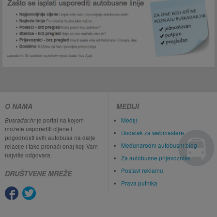
O NAMA
MEDIJI
Busradar.hr
je portal na kojem
Mediji
možete usporediti cijene i
Dodatak za webmastere
pogodnosti svih autobusa na dalje
Međunarodni autobusni blog
relacije i tako pronaći onaj koji Vam
najviše odgovara.
Za autobusne prijevoznike
Postavi reklamu
DRUŠTVENE MREŽE
Prava putnika