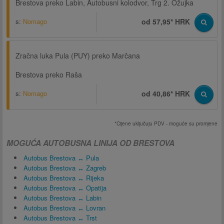
Brestova preko Labin, Autobusni kolodvor, Trg 2. Ožujka
s:
Nomago
od 57,95* HRK
Zračna luka Pula (PUY) preko Marčana
Brestova preko Raša
s:
Nomago
od 40,86* HRK
*Cijene uključuju PDV - moguće su promjene
MOGUĆA AUTOBUSNA LINIJA OD BRESTOVA
Autobus Brestova ↔ Pula
Autobus Brestova ↔ Zagreb
Autobus Brestova ↔ Rijeka
Autobus Brestova ↔ Opatija
Autobus Brestova ↔ Labin
Autobus Brestova ↔ Lovran
Autobus Brestova ↔ Trst