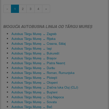
«
1
2
3
4
»
MOGUĆA AUTOBUSNA LINIJA OD TÂRGU MUREȘ
Autobus Târgu Mureș ↔ Zagreb
Autobus Târgu Mureș ↔ Rijeka
Autobus Târgu Mureș ↔ Crasna, Sălaj
Autobus Târgu Mureș ↔ Iaşi
Autobus Târgu Mureș ↔ Bukurešt
Autobus Târgu Mureș ↔ Brașov
Autobus Târgu Mureș ↔ Piatra Neamț
Autobus Târgu Mureș ↔ Durău
Autobus Târgu Mureș ↔ Roman, Rumunjska
Autobus Târgu Mureș ↔ Ploieşti
Autobus Târgu Mureș ↔ Otopeni
Autobus Târgu Mureș ↔ Zračna luka Cluj (CLJ)
Autobus Târgu Mureș ↔ Buşteni
Autobus Târgu Mureș ↔ Cluj-Napoca
Autobus Târgu Mureș ↔ Sovata
Autobus Târgu Mureș ↔ Beč