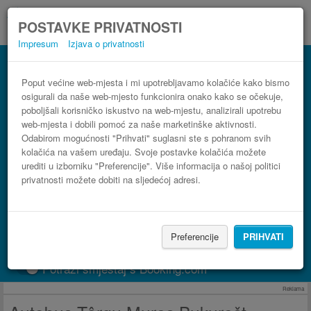
POSTAVKE PRIVATNOSTI
Impresum
Izjava o privatnosti
Autobus Bukurešt-Otopeni Zračna luka
(OTP) Târgu Mureș
Poput većine web-mjesta i mi upotrebljavamo kolačiće kako bismo
osigurali da naše web-mjesto funkcionira onako kako se očekuje,
3 koraka do najpovoljnije autobusne karte
poboljšali korisničko iskustvo na web-mjestu, analizirali upotrebu
web-mjesta i dobili pomoć za naše marketinške aktivnosti.
Odabirom mogućnosti "Prihvati" suglasni ste s pohranom svih
kolačića na vašem uređaju. Svoje postavke kolačića možete
urediti u izborniku "Preferencije". Više informacija o našoj politici
privatnosti možete dobiti na sljedećoj adresi.
Preferencije
PRIHVATI
PRONAĐI LINIJU
Potraži smještaj s Booking.com
Reklama