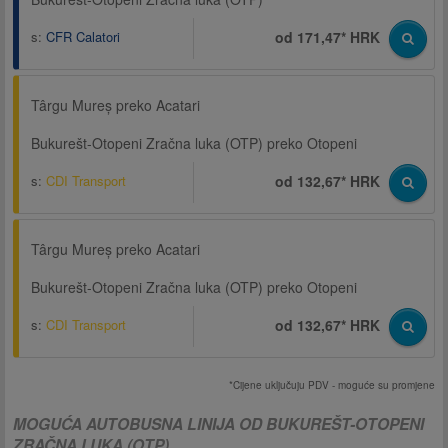
s:
CFR Calatori
od 171,47* HRK
Târgu Mureș preko Acatari
Bukurešt-Otopeni Zračna luka (OTP) preko Otopeni
s:
CDI Transport
od 132,67* HRK
Târgu Mureș preko Acatari
Bukurešt-Otopeni Zračna luka (OTP) preko Otopeni
s:
CDI Transport
od 132,67* HRK
*Cijene uključuju PDV - moguće su promjene
MOGUĆA AUTOBUSNA LINIJA OD BUKUREŠT-OTOPENI
ZRAČNA LUKA (OTP)