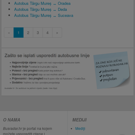
Autobus Târgu Mureș ↔ Oradea
Autobus Târgu Mureș ↔ Deda
Autobus Târgu Mureș ↔ Suceava
«
1
2
3
4
»
O NAMA
MEDIJI
Busradar.hr
je portal na kojem
Mediji
možete usporediti cijene i