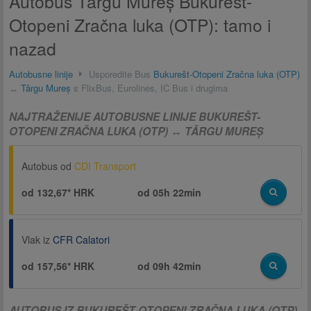
Autobus Târgu Mureș Bukurešt-
Otopeni Zračna luka (OTP): tamo i
nazad
Autobusne linije
Usporedite Bus
Bukurešt-Otopeni Zračna luka (OTP)
↔
Târgu Mureș
s FlixBus, Eurolines, IC Bus i drugima
NAJTRAŽENIJE AUTOBUSNE LINIJE BUKUREŠT-
OTOPENI ZRAČNA LUKA (OTP) ↔ TÂRGU MUREȘ
Autobus od
CDI Transport
od 132,67* HRK
od
05h 22min
Vlak iz
CFR Calatori
od 157,56* HRK
od
09h 42min
AUTOBUS IZ BUKUREŠT-OTOPENI ZRAČNA LUKA (OTP)