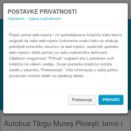
POSTAVKE PRIVATNOSTI
Impresum
Izjava o privatnosti
Autobus Ploieşti Târgu Mureș
3 koraka do najpovoljnije autobusne karte
Poput većine web-mjesta i mi upotrebljavamo kolačiće kako bismo
osigurali da naše web-mjesto funkcionira onako kako se očekuje,
poboljšali korisničko iskustvo na web-mjestu, analizirali upotrebu
web-mjesta i dobili pomoć za naše marketinške aktivnosti.
Odabirom mogućnosti "Prihvati" suglasni ste s pohranom svih
kolačića na vašem uređaju. Svoje postavke kolačića možete
urediti u izborniku "Preferencije". Više informacija o našoj politici
privatnosti možete dobiti na sljedećoj adresi.
PRONAĐI LINIJU
Preferencije
PRIHVATI
Potraži smještaj s Booking.com
Reklama
Autobus Târgu Mureș Ploieşti: tamo i