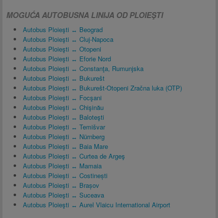
MOGUĆA AUTOBUSNA LINIJA OD PLOIEŞTI
Autobus Ploieşti ↔ Beograd
Autobus Ploieşti ↔ Cluj-Napoca
Autobus Ploieşti ↔ Otopeni
Autobus Ploieşti ↔ Eforie Nord
Autobus Ploieşti ↔ Constanţa, Rumunjska
Autobus Ploieşti ↔ Bukurešt
Autobus Ploieşti ↔ Bukurešt-Otopeni Zračna luka (OTP)
Autobus Ploieşti ↔ Focşani
Autobus Ploieşti ↔ Chişinău
Autobus Ploieşti ↔ Baloteşti
Autobus Ploieşti ↔ Temišvar
Autobus Ploieşti ↔ Nürnberg
Autobus Ploieşti ↔ Baia Mare
Autobus Ploieşti ↔ Curtea de Argeş
Autobus Ploieşti ↔ Mamaia
Autobus Ploieşti ↔ Costinești
Autobus Ploieşti ↔ Brașov
Autobus Ploieşti ↔ Suceava
Autobus Ploieşti ↔ Aurel Vlaicu International Airport