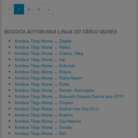
«
1
2
3
»
MOGUĆA AUTOBUSNA LINIJA OD TÂRGU MUREȘ
Autobus Târgu Mureș ↔ Zagreb
Autobus Târgu Mureș ↔ Rijeka
Autobus Târgu Mureș ↔ Crasna, Sălaj
Autobus Târgu Mureș ↔ Iaşi
Autobus Târgu Mureș ↔ Bukurešt
Autobus Târgu Mureș ↔ Brașov
Autobus Târgu Mureș ↔ Piatra Neamț
Autobus Târgu Mureș ↔ Durău
Autobus Târgu Mureș ↔ Roman, Rumunjska
Autobus Târgu Mureș ↔ Bukurešt-Otopeni Zračna luka (OTP)
Autobus Târgu Mureș ↔ Otopeni
Autobus Târgu Mureș ↔ Zračna luka Cluj (CLJ)
Autobus Târgu Mureș ↔ Buşteni
Autobus Târgu Mureș ↔ Cluj-Napoca
Autobus Târgu Mureș ↔ Sovata
Autobus Târgu Mureș ↔ Beč