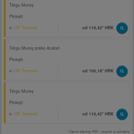
Târgu Mureș
Ploieşti
s:
CDI Transport
od 116,42* HRK
Târgu Mureș preko Acatari
Ploieşti
s:
CDI Transport
od 100,18* HRK
Târgu Mureș
Ploieşti
s:
CDI Transport
od 116,42* HRK
*Cijene uključuju PDV - moguće su promjene