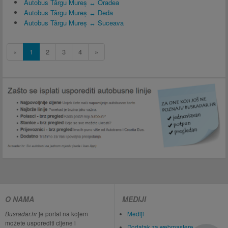
Autobus Târgu Mureș ↔ Oradea
Autobus Târgu Mureș ↔ Deda
Autobus Târgu Mureș ↔ Suceava
«
1
2
3
4
»
O NAMA
MEDIJI
Busradar.hr
je portal na kojem
Mediji
možete usporediti cijene i
Dodatak za webmastere