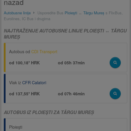
nazad
Autobusne linije
Usporedite Bus
Ploieşti
↔
Târgu Mureș
s FlixBus,
Eurolines, IC Bus i drugima
NAJTRAŽENIJE AUTOBUSNE LINIJE PLOIEŞTI ↔ TÂRGU
MUREȘ
Autobus od
CDI Transport
od 100,18* HRK
od
05h 37min
Vlak iz
CFR Calatori
od 137,55* HRK
od
07h 46min
AUTOBUS IZ PLOIEŞTI ZA TÂRGU MUREȘ
Ploieşti