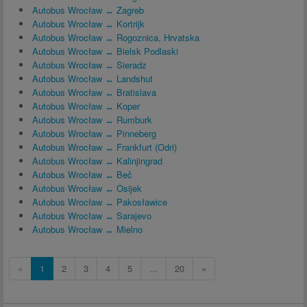
Autobus Wrocław ↔ Zagreb
Autobus Wrocław ↔ Kortrijk
Autobus Wrocław ↔ Rogoznica, Hrvatska
Autobus Wrocław ↔ Bielsk Podlaski
Autobus Wrocław ↔ Sieradz
Autobus Wrocław ↔ Landshut
Autobus Wrocław ↔ Bratislava
Autobus Wrocław ↔ Koper
Autobus Wrocław ↔ Rumburk
Autobus Wrocław ↔ Pinneberg
Autobus Wrocław ↔ Frankfurt (Odri)
Autobus Wrocław ↔ Kalinjingrad
Autobus Wrocław ↔ Beč
Autobus Wrocław ↔ Osijek
Autobus Wrocław ↔ Pakosławice
Autobus Wrocław ↔ Sarajevo
Autobus Wrocław ↔ Mielno
«
1
2
3
4
5
...
20
»