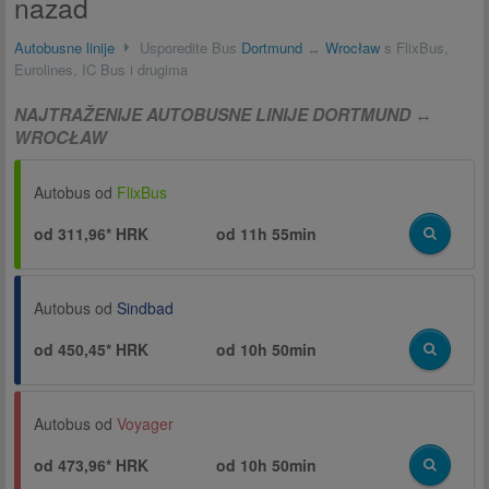
nazad
Autobusne linije
Usporedite Bus
Dortmund
↔
Wrocław
s FlixBus,
Eurolines, IC Bus i drugima
NAJTRAŽENIJE AUTOBUSNE LINIJE DORTMUND ↔
WROCŁAW
Autobus od
FlixBus
od 311,96* HRK
od
11h 55min
Autobus od
Sindbad
od 450,45* HRK
od
10h 50min
Autobus od
Voyager
od 473,96* HRK
od
10h 50min