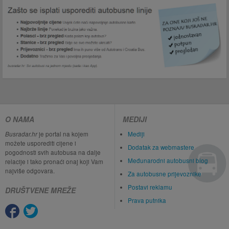
O NAMA
MEDIJI
Busradar.hr
je portal na kojem
Mediji
možete usporediti cijene i
Dodatak za webmastere
pogodnosti svih autobusa na dalje
Međunarodni autobusni blog
relacije i tako pronaći onaj koji Vam
najviše odgovara.
Za autobusne prijevoznike
Postavi reklamu
DRUŠTVENE MREŽE
Prava putnika