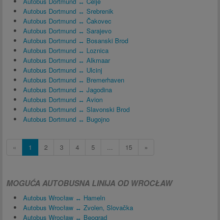
Autobus Dortmund ↔ Celje
Autobus Dortmund ↔ Srebrenik
Autobus Dortmund ↔ Čakovec
Autobus Dortmund ↔ Sarajevo
Autobus Dortmund ↔ Bosanski Brod
Autobus Dortmund ↔ Loznica
Autobus Dortmund ↔ Alkmaar
Autobus Dortmund ↔ Ulcinj
Autobus Dortmund ↔ Bremerhaven
Autobus Dortmund ↔ Jagodina
Autobus Dortmund ↔ Avion
Autobus Dortmund ↔ Slavonski Brod
Autobus Dortmund ↔ Bugojno
«
1
2
3
4
5
...
15
»
MOGUĆA AUTOBUSNA LINIJA OD WROCŁAW
Autobus Wrocław ↔ Hameln
Autobus Wrocław ↔ Zvolen, Slovačka
Autobus Wrocław ↔ Beograd