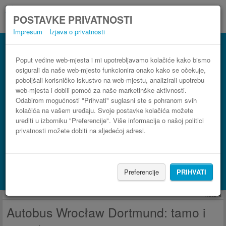
POSTAVKE PRIVATNOSTI
Impresum
Izjava o privatnosti
Autobus Dortmund Wrocław
3 koraka do najpovoljnije autobusne karte
Poput većine web-mjesta i mi upotrebljavamo kolačiće kako bismo
osigurali da naše web-mjesto funkcionira onako kako se očekuje,
poboljšali korisničko iskustvo na web-mjestu, analizirali upotrebu
web-mjesta i dobili pomoć za naše marketinške aktivnosti.
Odabirom mogućnosti "Prihvati" suglasni ste s pohranom svih
kolačića na vašem uređaju. Svoje postavke kolačića možete
urediti u izborniku "Preferencije". Više informacija o našoj politici
privatnosti možete dobiti na sljedećoj adresi.
PRONAĐI LINIJU
Preferencije
PRIHVATI
Potraži smještaj s Booking.com
Reklama
Autobus Wrocław Dortmund: tamo i